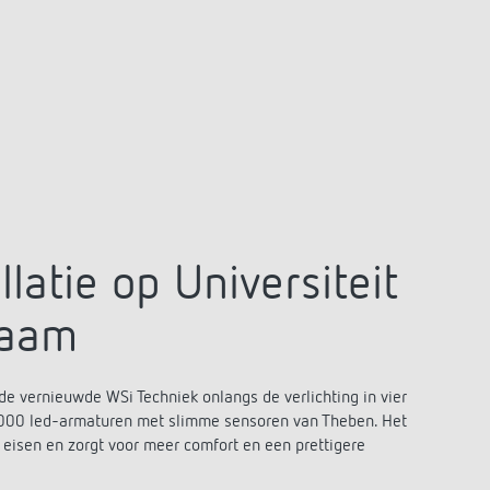
Serviceafstandsbedieningen
detectoren / stralers
Bevestigingsmateriaal melders /
stralers
Meer informatie
Impulsrelais: licht
eenvoudig, efficiënt en
voordelig schakelen
latie op Universiteit
zaam
e vernieuwde WSi Techniek onlangs de verlichting in vier
.000 led-armaturen met slimme sensoren van Theben. Het
e eisen en zorgt voor meer comfort en een prettigere