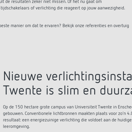
huis-tijdschakelaars
hakelen
Sensors
t de resultaten zeker niet missen. Of het nu gaat om
tijdschakelaars of verlichting die reageert op jouw aanwezigheid.
rs
dimmen
formatie
ste manier om dat te ervaren? Bekijk onze referenties en overtuig
ties
Apps van Theben
verlichtingsinstallatie op
DALI-2 RS Plug App
iteit Twente is slim en
iON play
am
Nieuwe verlichtingsinstal
LUXORplay
levert ‘buurman’ Welkoop groot
MAXplus
melders voor kantoorpand
Twente is slim en duur
Meer informatie
 in Townhouse Hotel Den Haag
fgepast verlicht
ementsraad van Haute-Garonne
Op de 150 hectare grote campus van Universiteit Twente in Ensched
gebouwen. Conventionele lichtbronnen maakten plaats voor zo’n 4
formatie
resultaat: een energiezuinige verlichting die voldoet aan de huidig
leeromgeving.