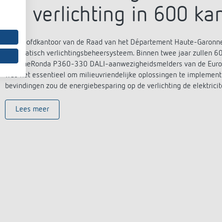
de verlichting in 600 k
Het hoofdkantoor van de Raad van het Département Haute-Garonne
automatisch verlichtingsbeheersysteem. Binnen twee jaar zullen 60
600 theRonda P360-330 DALI-aanwezigheidsmelders van de Europes
was het essentieel om milieuvriendelijke oplossingen te implemen
bevindingen zou de energiebesparing op de verlichting de elektric
Lees meer