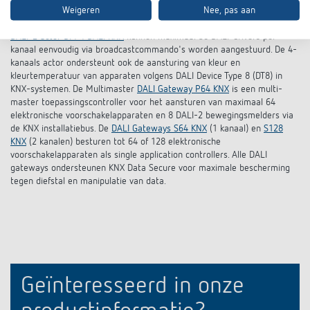
Weigeren
Nee, pas aan
de brug tussen DALI verlichtingsregeling en KNX systemen. Dit maakt
extra functies mogelijk, zoals zonwering en klimaatregeling. Met de
DALI-2 actor DM 4 DALI KNX
kunnen maximaal 30 DALI-drivers per
kanaal eenvoudig via broadcastcommando's worden aangestuurd. De 4-
kanaals actor ondersteunt ook de aansturing van kleur en
kleurtemperatuur van apparaten volgens DALI Device Type 8 (DT8) in
KNX-systemen. De Multimaster
DALI Gateway P64 KNX
is een multi-
master toepassingscontroller voor het aansturen van maximaal 64
elektronische voorschakelapparaten en 8 DALI-2 bewegingsmelders via
de KNX installatiebus. De
DALI Gateways S64 KNX
(1 kanaal) en
S128
KNX
(2 kanalen) besturen tot 64 of 128 elektronische
voorschakelapparaten als single application controllers. Alle DALI
gateways ondersteunen KNX Data Secure voor maximale bescherming
tegen diefstal en manipulatie van data.
Geïnteresseerd in onze