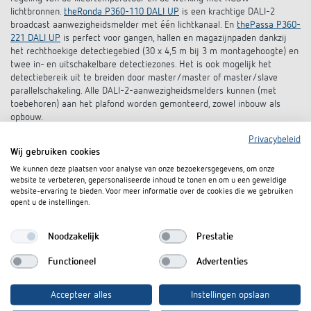
lichtbronnen.
theRonda P360-110 DALI UP
is een krachtige DALI-2
broadcast aanwezigheidsmelder met één lichtkanaal. En
thePassa P360-
221 DALI UP
is perfect voor gangen, hallen en magazijnpaden dankzij
het rechthoekige detectiegebied (30 x 4,5 m bij 3 m montagehoogte) en
twee in- en uitschakelbare detectiezones. Het is ook mogelijk het
detectiebereik uit te breiden door master/master of master/slave
parallelschakeling. Alle DALI-2-aanwezigheidsmelders kunnen (met
toebehoren) aan het plafond worden gemonteerd, zowel inbouw als
opbouw.
Privacybeleid
DALI-2 aanwezigheidssensoren:
Wij gebruiken cookies
Perfect verlichtingsbeheer kan ook worden bereikt met een regeling op
een hoger niveau van een gebouwbeheersysteem en
We kunnen deze plaatsen voor analyse van onze bezoekersgegevens, om onze
aanwezigheidssensoren. De DALI-2 norm zorgt hier voor fabrikant-
website te verbeteren, gepersonaliseerde inhoud te tonen en om u een geweldige
website-ervaring te bieden. Voor meer informatie over de cookies die we gebruiken
overschrijdende compatibiliteit. Dit betekent dat Theben DALI-2
opent u de instellingen.
aanwezigheidssensoren met elke Single of Multimaster Application
Controller kunnen worden gebruikt. Het assortiment gecertificeerde
DALI-2 aanwezigheidssensoren omvat op afstand bediende apparaten
Noodzakelijk
Prestatie
met vierkante, ronde en rechthoekige detectiegebieden voor vrijwel elke
toepassing. Alle DALI-2 aanwezigheidssensoren kunnen ook worden
Functioneel
Advertenties
geïntegreerd in de DALI-2 Room Solution.
Accepteer alles
Instellingen opslaan
DALI-2 gateways:
Gecertificeerde DALI-2 broadcast actoren en DALI-2 gateways vormen