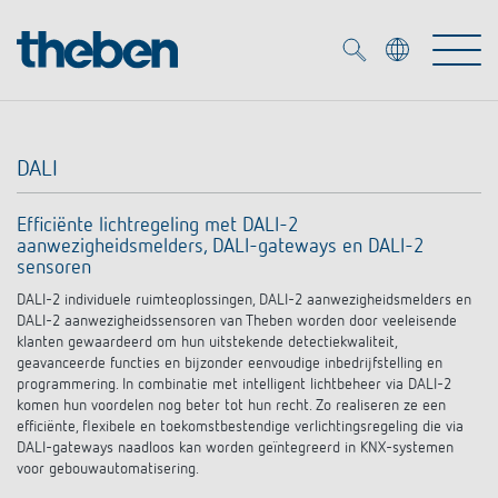
Merkzettel (
0
)
DALI
Producten
Efficiënte lichtregeling met DALI-2
aanwezigheidsmelders, DALI-gateways en DALI-2
OEM
KNX
sensoren
DALI-2 individuele ruimteoplossingen, DALI-2 aanwezigheidsmelders en
Oplossingen
Smart Home
DALI-2 aanwezigheidssensoren van Theben worden door veeleisende
OEM-oplossingen
klanten gewaardeerd om hun uitstekende detectiekwaliteit,
geavanceerde functies en bijzonder eenvoudige inbedrijfstelling en
DALI
Service
programmering. In combinatie met intelligent lichtbeheer via DALI-2
OEM-experts
Tijd- en lichtregeling
komen hun voordelen nog beter tot hun recht. Zo realiseren ze een
efficiënte, flexibele en toekomstbestendige verlichtingsregeling die via
Aanwezigheids- en bewegingsmelders
Referenties
DALI-gateways naadloos kan worden geïntegreerd in KNX-systemen
Onderneming
DALI-2 lichtregeling
Mediatheek
voor gebouwautomatisering.
LED spot