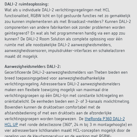
DALI-2 ruimteoplossing:
Wat als u individuele DALI-2 verlichtingsregelingen met HCL
functionaliteit, RGBW licht en tijd gestuurde functies net zo gemakkelijk
zou kunnen implementeren als met Broadcast-melders? Kunnen DALI-2
componenten van andere fabrikanten ook zonder problemen worden
geïntegreerd? En wat als het programmeren handig via een app zou
kunnen? De DALI-2 Room Solution als complete oplossing voor één
ruimte met alle noodzakelijke DALI-2 aanwezigheidsmelders,
aanwezigheidssensoren, impulsdrukker-interfaces en schakelactoren
maakt dit mogelijk.
Aanwezigheidsmelders DALI-2:
Gecertificeerde DALI-2-aanwezigheidsmelders van Theben bieden een
breed toepassingsgebied voor aanwezigheidsafhankelijke
verlichtingsregeling. Adresseerbare DALI-2 aanwezigheidsmelders
maken een flexibele toewijzing mogelijk van maximaal drie
verlichtingsgroepen op één DALI-lijn met constante lichtregeling en
oriëntatielicht. De eenheden bieden een 2- of 3-kanaals mixlichtmeting.
Bovendien kunnen de druktoetsen comfortabel met de
afstandsbediening of met een druktoets aan de afzonderlijke
verlichtingsgroepen worden toegewezen. De
theRonda P360 DALI-2
HCL UP
met ronde detectiezone (360°, 24 m bij 3 m montagehoogte) en
vier adresseerbare lichtkanalen maakt HCL-concepten mogelijk door de
regeling van de kleurtemperatuur en de werking met RGBW-