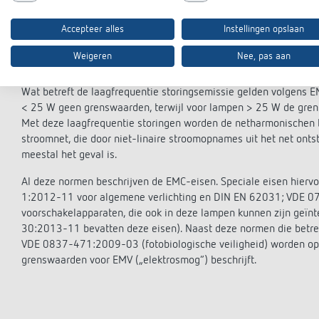
Voor lampen (verlichtingen) gelden DIN EN 55015; VDE 0875-
2:2010-03 (immuniteit), DIN EN 61000-3-2; VDE0838-2:201
Accepteer alles
Instellingen opslaan
(flikkeringen). Voor gloeilampen en lampen gelden volgens EN 
voor LED-lampen en LED-verlichting, omdat de elektronica in de
Weigeren
Nee, pas aan
bepaalt EN 55015 grenswaarden in het frequentiebereik van 9
Wat betreft de laagfrequentie storingsemissie gelden volgens
< 25 W geen grenswaarden, terwijl voor lampen > 25 W de gren
Met deze laagfrequentie storingen worden de netharmonischen b
stroomnet, die door niet-linaire stroomopnames uit het net onts
meestal het geval is.
Al deze normen beschrijven de EMC-eisen. Speciale eisen hier
1:2012-11 voor algemene verlichting en DIN EN 62031; VDE 07
voorschakelapparaten, die ook in deze lampen kunnen zijn geïn
30:2013-11 bevatten deze eisen). Naast deze normen die betrek
VDE 0837-471:2009-03 (fotobiologische veiligheid) worden o
grenswaarden voor EMV („elektrosmog“) beschrijft.