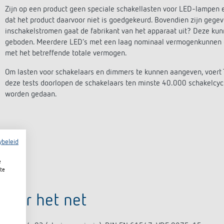
Zijn op een product geen speciale schakellasten voor LED-lampen
dat het product daarvoor niet is goedgekeurd. Bovendien zijn gegeve
inschakelstromen gaat de fabrikant van het apparaat uit? Deze kunne
geboden. Meerdere LED’s met een laag nominaal vermogenkunnen 
met het betreffende totale vermogen.
Om lasten voor schakelaars en dimmers te kunnen aangeven, voert T
deze tests doorlopen de schakelaars ten minste 40.000 schakelcycl
worden gedaan.
ybeleid
e
te
voor het net