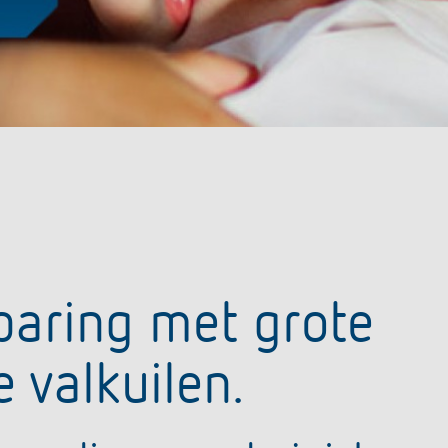
uct
paring met grote
 valkuilen.