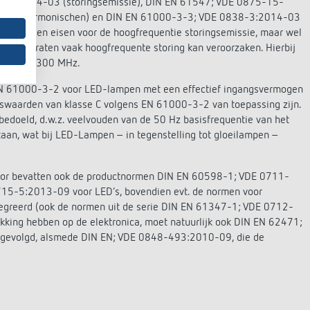
15-1:2014-03 (storingsemissie), DIN EN 61547; VDE 0875-15-
5-03 (harmonischen) en DIN EN 61000-3-3; VDE 0838-3:2014-03
55015 geen eisen voor de hoogfrequentie storingsemissie, maar wel
ze apparaten vaak hoogfrequente storing kan veroorzaken. Hierbij
 kHz t/m 300 MHz.
 EN 61000-3-2 voor LED-lampen met een effectief ingangsvermogen
swaarden van klasse C volgens EN 61000-3-2 van toepassing zijn.
edoeld, d.w.z. veelvouden van de 50 Hz basisfrequentie van het
taan, wat bij LED-Lampen – in tegenstelling tot gloeilampen –
voor bevatten ook de productnormen DIN EN 60598-1; VDE 0711-
15-5:2013-09 voor LED’s, bovendien evt. de normen voor
tegreerd (ook de normen uit de serie DIN EN 61347-1; VDE 0712-
king hebben op de elektronica, moet natuurlijk ook DIN EN 62471;
pgevolgd, alsmede DIN EN; VDE 0848-493:2010-09, die de