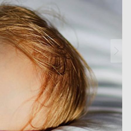
Serviceafstandsbedieningen
detectoren / stralers
Bevestigingsmateriaal melders /
stralers
Meer informatie
Impulsrelais: licht
eenvoudig, efficiënt en
voordelig schakelen