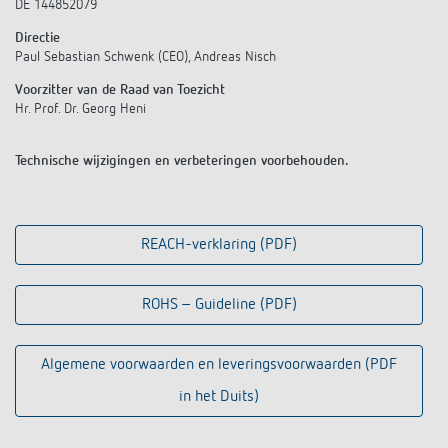
DE 144852079
KNX-systemen
Contact
Catalogus bestellen
Theben AG
Directie
Tijd- en lichtregeling
Paul Sebastian Schwenk (CEO), Andreas Nisch
Smart Home-systeem LUXORliving
Catalogi en brochures
Actueel
Productzoeker
Klimaatregeling
Voorzitter van de Raad van Toezicht
Hotline
Hr. Prof. Dr. Georg Heni
Aanwezigheids- en bewegingsmelders
Cursus aanbod
Banen en carrière
Mediatheek
Accessoires
Contactpersonen
LED's veilig schakelen en dimmen
Technische wijzigingen en verbeteringen voorbehouden.
Persinformatie
Samenwerkingsverbanden
Nieuws
Contactpersonen OEM
CO2-concentratie betrouwbaar meten
BIM-portal
Duurzaamheid
LUXORliving
Aanvraag
REACH-verklaring (PDF)
Smart Metering
LUXORliving partners
Verkoop-in-Nederland
ROHS – Guideline (PDF)
Klimaatregeling
Milieu
Verkoop in Belgie
Referenties
Algemene voorwaarden en leveringsvoorwaarden (PDF
Design
Verkoop-wereldwijd
in het Duits)
Apps van Theben
Geschiedenis