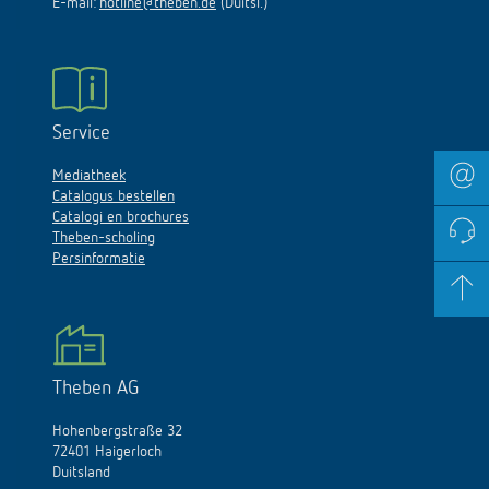
E-mail:
hotline@theben.de
(Duitsl.)
Service
Mediatheek
Catalogus bestellen
Catalogi en brochures
Theben-scholing
Persinformatie
Theben AG
Hohenbergstraße 32
72401 Haigerloch
Duitsland