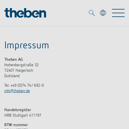
Merkzettel (
0
)
Impressum
Producten
Theben AG
OEM
Hohenbergstraße 32
KNX
72401 Haigerloch
Duitsland
Oplossingen
Smart Home
Tel. +49 (0)74 74/ 692-0
OEM-oplossingen
info@theben.de
DALI
Service
OEM-experts
Tijd- en lichtregeling
Handelsregister
Aanwezigheids- en bewegingsmelders
Referenties
HRB Stuttgart 411197
Onderneming
DALI-2 lichtregeling
Mediatheek
BTW-nummer
LED spot