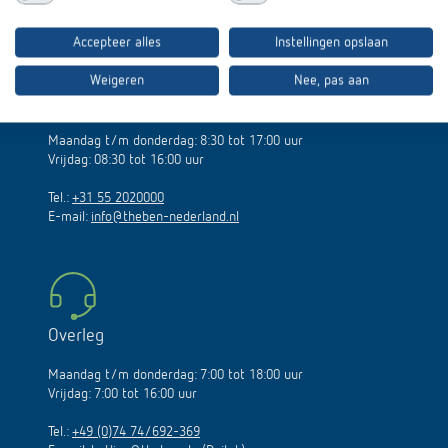
Theben Nederland B.V.
Accepteer alles
Instellingen opslaan
Laan van de Leeuw 34
7324 BD Apeldoorn
Weigeren
Nee, pas aan
Openingstijden
Maandag t/m donderdag: 8:30 tot 17:00 uur
Vrijdag: 08:30 tot 16:00 uur
Tel.:
+31 55 2020000
E-mail:
info@theben-nederland.nl
Overleg
Maandag t/m donderdag: 7:00 tot 18:00 uur
Vrijdag: 7:00 tot 16:00 uur
Tel.:
+49 (0)74 74/692-369