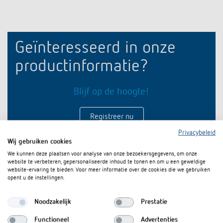
Impulsrelais: licht eenvoudig, efficiënt en
voordelig schakelen
Geïnteresseerd in onze
productinformatie?
Blijf op de hoogte!
Registreer nu
Privacybeleid
Wij gebruiken cookies
We kunnen deze plaatsen voor analyse van onze bezoekersgegevens, om onze
website te verbeteren, gepersonaliseerde inhoud te tonen en om u een geweldige
website-ervaring te bieden. Voor meer informatie over de cookies die we gebruiken
opent u de instellingen.
Noodzakelijk
Prestatie
Functioneel
Advertenties