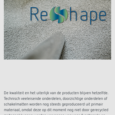
KNX-systemen
Contact
Catalogus bestellen
Theben AG
Tijd- en lichtregeling
Smart Home-systeem LUXORliving
Catalogi en brochures
Actueel
Productzoeker
Klimaatregeling
Hotline
Aanwezigheids- en bewegingsmelders
Cursus aanbod
Banen en carrière
Mediatheek
Accessoires
Contactpersonen
LED's veilig schakelen en dimmen
Persinformatie
Samenwerkingsverbanden
Nieuws
Contactpersonen OEM
CO2-concentratie betrouwbaar meten
BIM-portal
Duurzaamheid
LUXORliving
Aanvraag
Smart Metering
LUXORliving partners
Verkoop-in-Nederland
Klimaatregeling
Milieu
Verkoop in Belgie
Referenties
De kwaliteit en het uiterlijk van de producten blijven hetzelfde.
Design
Technisch veeleisende onderdelen, doorzichtige onderdelen of
Verkoop-wereldwijd
schakelmatten worden nog steeds geproduceerd uit primair
Apps van Theben
materiaal, omdat deze op dit moment nog niet door gerecycled
Geschiedenis