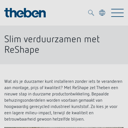
Merkzettel (
0
)
Slim verduurzamen met
Producten
ReShape
OEM
KNX
Oplossingen
Wat als je duurzamer kunt installeren zonder iets te veranderen
Smart Home
OEM-oplossingen
aan montage, prijs of kwaliteit? Met ReShape zet Theben een
nieuwe stap in duurzame productontwikkeling. Bepaalde
DALI
Service
OEM-experts
behuizingsonderdelen worden voortaan gemaakt van
Tijd- en lichtregeling
hoogwaardig gerecycled industrieel kunststof. Zo kies je voor
Aanwezigheids- en bewegingsmelders
een lagere milieu-impact, terwijl de kwaliteit en
Referenties
Onderneming
DALI-2 lichtregeling
betrouwbaarheid gewoon hetzelfde blijven.
Mediatheek
LED spot