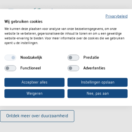
Privacybeleid
Wij gebruiken cookies
We kunnen deze plaatsen voor analyse van onze bezoekersgegevens, om onze
website te verbeteren, gepersonaliseerde inhoud te tonen en om u een geweldige
website-ervaring te bieden. Voor meer informatie over de cookies die we gebruiken
opent u de instellingen.
Noodzakelijk
Prestatie
Functioneel
Advertenties
Waarom Reshape?
Accepteer alles
Instellingen opslaan
De naam ReShape staat voor het opnieuw vormgeven van bestaand
materiaal. Het combineert principes als Reuse, Reduce en Recycle met
Weigeren
Nee, pas aan
slimme productontwikkeling. Zo krijgt industrieel gebruikt kunststof een
nieuw leven in hoogwaardige toepassingen.
Ontdek meer over duurzaamheid