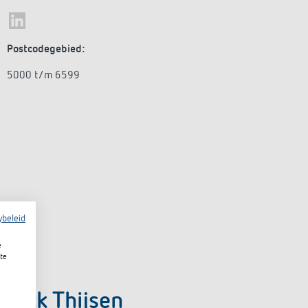
Postcodegebied:
5000 t/m 6599
ybeleid
e
te
Rick Thijsen