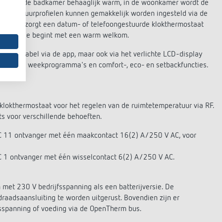
8 uur is de badkamer behaaglijk warm, in de woonkamer wordt de
temperatuurprofielen kunnen gemakkelijk worden ingesteld via de
tiehuizen zorgt een datum- of telefoongestuurde klokthermostaat
uw vakantie begint met een warm welkom.
comfortabel via de app, maar ook via het verlichte LCD-display
meerbare weekprogramma's en comfort-, eco- en setbackfuncties.
klokthermostaat voor het regelen van de ruimtetemperatuur via RF.
ts voor verschillende behoeften.
C 11 ontvanger met één maakcontact 16(2) A/250 V AC, voor
 1 ontvanger met één wisselcontact 6(2) A/250 V AC.
 met 230 V bedrijfsspanning als een batterijversie. De
draadsaansluiting te worden uitgerust. Bovendien zijn er
sspanning of voeding via de OpenTherm bus.