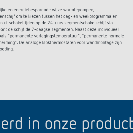
lijke en energiebesparende wijze warmtepompen,
tenschijf om te kiezen tussen het dag- en weekprogramma en
n uitschakeltijden op de 24-uurs segmentschakelschijf via
toont de schijf de 7-daagse segmenten. Naast deze individueel
 zoals "permanente verlagingstemperatuur", "permanente normale
herming". De analoge klokthermostaten voor wandmontage zijn
voeding.
erd in onze produc