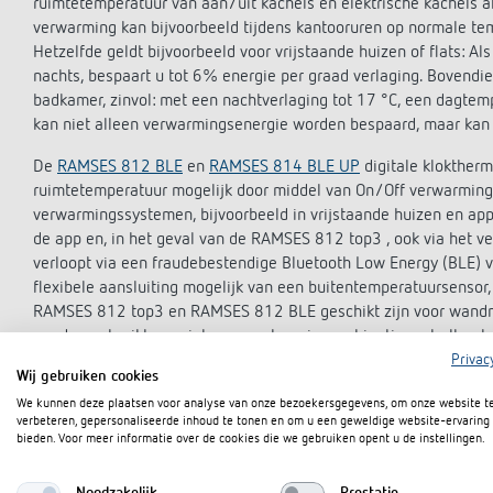
ruimtetemperatuur van aan/uit kachels en elektrische kachels a
verwarming kan bijvoorbeeld tijdens kantooruren op normale te
Hetzelfde geldt bijvoorbeeld voor vrijstaande huizen of flats: 
nachts, bespaart u tot 6% energie per graad verlaging. Bovendi
badkamer, zinvol: met een nachtverlaging tot 17 °C, een dagtem
kan niet alleen verwarmingsenergie worden bespaard, maar kan
De
RAMSES 812 BLE
en
RAMSES 814 BLE UP
digitale klokther
ruimtetemperatuur mogelijk door middel van On/Off verwarmings
verwarmingssystemen, bijvoorbeeld in vrijstaande huizen en a
de app en, in het geval van de RAMSES 812 top3 , ook via het 
verloopt via een fraudebestendige Bluetooth Low Energy (BLE) v
flexibele aansluiting mogelijk van een buitentemperatuursensor,
RAMSES 812 top3 en RAMSES 812 BLE geschikt zijn voor wandm
worden gebruikt voor inbouwmontage in combinatie met elk sch
Privac
is bij de levering inbegrepen.
Wij gebruiken cookies
Digitale klokthermostaten met display
We kunnen deze plaatsen voor analyse van onze bezoekersgegevens, om onze website t
verbeteren, gepersonaliseerde inhoud te tonen en om u een geweldige website-ervaring 
Met een RAMSES-klokthermostaat van Theben regelt u een warmt
bieden. Voor meer informatie over de cookies die we gebruiken opent u de instellingen.
energiebesparende en milieuvriendelijke manier, bijvoorbeeld i
verkoopruimten, werkplaatsen, praktijken en vakantiehuizen. De 
Noodzakelijk
Prestatie