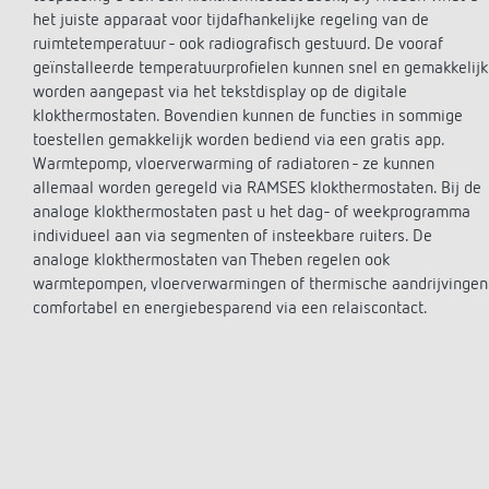
theLeda D
Toepassingen
Trappen
LED sc
Slim verduurzamen met ReShape
het juiste apparaat voor tijdafhankelijke regeling van de
theLeda S
Selectiematrix
Dimme
LED's 
klimaatneutraal
ruimtetemperatuur - ook radiografisch gestuurd. De vooraf
Meer informatie
Stekerbare melders
Meer in
"Energie op het juiste moment"
geïnstalleerde temperatuurprofielen kunnen snel en gemakkelijk
worden aangepast via het tekstdisplay op de digitale
Meer informatie
De levenscyclus van een product en
klokthermostaten. Bovendien kunnen de functies in sommige
alles wat daarbij komt kijken
toestellen gemakkelijk worden bediend via een gratis app.
Meer informatie
Klimaatregeling
Referen
Warmtepomp, vloerverwarming of radiatoren - ze kunnen
allemaal worden geregeld via RAMSES klokthermostaten. Bij de
analoge klokthermostaten past u het dag- of weekprogramma
Geschiedenis
Ruimtethermostaten
Nieuwe 
individueel aan via segmenten of insteekbare ruiters. De
Univers
Digitale klokthermostaten
analoge klokthermostaten van Theben regelen ook
duurza
100 jaar Theben
Analoge klokthermostaten
warmtepompen, vloerverwarmingen of thermische aandrijvingen
Theben 
Ansichtkaart
FAQ
comfortabel en energiebesparend via een relaiscontact.
aantal 
Hedendaagse getuigen
Gangen
Jubileumboek '100 jaar Building
altijd a
Automation'
Depart
Meer informatie
Meer in