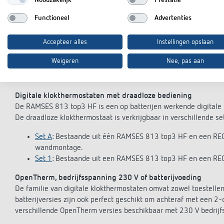
verwarmen uw ruimten precies wanneer u dat wilt: Tussen 7 en 
temperatuur vanaf 22 uur automatisch verlaagd. Verschillende 
Functioneel
Advertenties
tekstloze gebruikersinterface op het verlichte display. In vakan
ervoor dat er geen leidingen bevriezen als u weg bent, en dat 
Accepteer alles
Instellingen opslaan
RAMSES 812 top3
Digitale klokthermostaten kunnen niet alleen 
Weigeren
Nee, pas aan
worden bediend. De toestellen bieden drie individueel program
Montage is flexibel mogelijk op de muur of op de inbouwdoos.
Digitale klokthermostaten met draadloze bediening
De RAMSES 813 top3 HF is een op batterijen werkende digitale 
De draadloze klokthermostaat is verkrijgbaar in verschillende se
Set A
: Bestaande uit één RAMSES 813 top3 HF en een RE
wandmontage.
Set 1
: Bestaande uit een RAMSES 813 top3 HF en een REC
OpenTherm, bedrijfsspanning 230 V of batterijvoeding
De familie van digitale klokthermostaten omvat zowel toestellen
batterijversies zijn ook perfect geschikt om achteraf met een 2-
verschillende OpenTherm versies beschikbaar met 230 V bedrijf