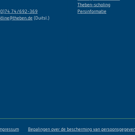
Theben-scholing
(0)74 74/692-369
Persinformatie
otline@theben.de
(Duitsl.)
mpressum
Bepalingen over de bescherming van persoonsgegeve