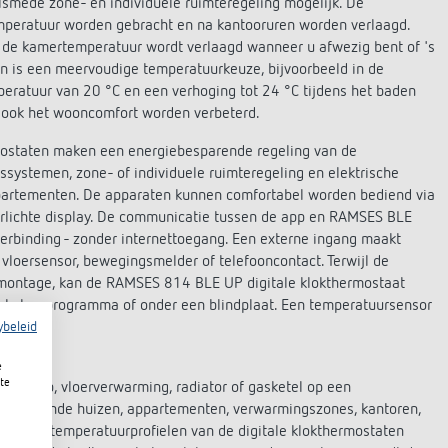
lsmede zone- en individuele ruimteregeling mogelijk. De
mperatuur worden gebracht en na kantooruren worden verlaagd.
Als de kamertemperatuur wordt verlaagd wanneer u afwezig bent of 's
en is een meervoudige temperatuurkeuze, bijvoorbeeld in de
peratuur van 20 °C en een verhoging tot 24 °C tijdens het baden
 ook het wooncomfort worden verbeterd.
mostaten maken een energiebesparende regeling van de
systemen, zone- of individuele ruimteregeling en elektrische
ppartementen. De apparaten kunnen comfortabel worden bediend via
verlichte display. De communicatie tussen de app en RAMSES BLE
erbinding - zonder internettoegang. Een externe ingang maakt
 vloersensor, bewegingsmelder of telefooncontact. Terwijl de
ontage, kan de RAMSES 814 BLE UP digitale klokthermostaat
akelaarprogramma of onder een blindplaat. Een temperatuursensor
ybeleid
e
te
epomp, vloerverwarming, radiator of gasketel op een
n vrijstaande huizen, appartementen, verwarmingszones, kantoren,
tijd- en temperatuurprofielen van de digitale klokthermostaten