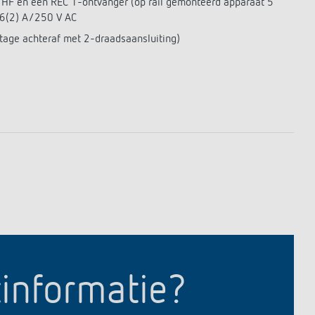
HF en een REC 1-ontvanger (op rail gemonteerd apparaat 5
 6(2) A/250 V AC
ntage achteraf met 2-draadsaansluiting)
tinformatie?