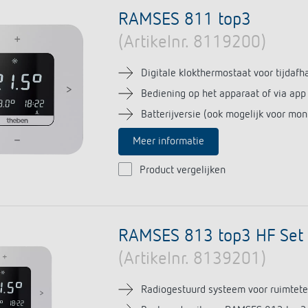
huis-tijdschakelaars
hakelen
Sensors
RAMSES 811 top3
rs
dimmen
(Artikelnr. 8119200)
formatie
Digitale klokthermostaat voor tijdaf
Bediening op het apparaat of via app
ties
Apps van Theben
Batterijversie (ook mogelijk voor mo
verlichtingsinstallatie op
DALI-2 RS Plug App
Meer informatie
iteit Twente is slim en
iON play
am
Product vergelijken
LUXORplay
levert ‘buurman’ Welkoop groot
MAXplus
melders voor kantoorpand
Meer informatie
 in Townhouse Hotel Den Haag
fgepast verlicht
RAMSES 813 top3 HF Set
ementsraad van Haute-Garonne
(Artikelnr. 8139201)
formatie
Radiogestuurd systeem voor ruimtet