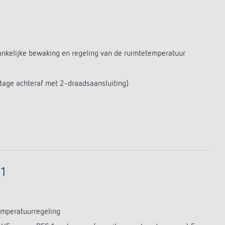
Serviceafstandsbedieningen
detectoren / stralers
Bevestigingsmateriaal melders /
stralers
Meer informatie
hankelijke bewaking en regeling van de ruimtetemperatuur
Impulsrelais: licht
ntage achteraf met 2-draadsaansluiting)
eenvoudig, efficiënt en
voordelig schakelen
 1
emperatuurregeling