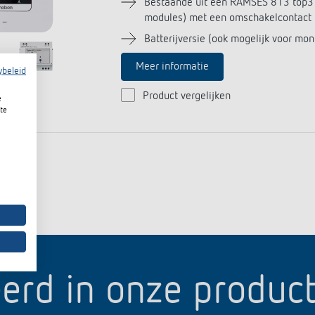
Bestaande uit een RAMSES 813 top3 
modules) met een omschakelcontact
Batterijversie (ook mogelijk voor mo
Meer informatie
ybeleid
Product vergelijken
e
te
erd in onze produc