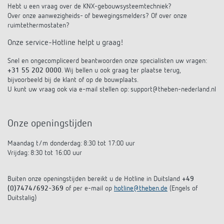
KNX-systemen
Hebt u een vraag over de KNX-gebouwsysteemtechniek?
Contact
Catalogus bestellen
Over onze aanwezigheids- of bewegingsmelders? Of over onze
Theben AG
Tijd- en lichtregeling
ruimtethermostaten?
Smart Home-systeem LUXORliving
Catalogi en brochures
Actueel
Onze service-Hotline helpt u graag!
Productzoeker
Klimaatregeling
Hotline
Aanwezigheids- en bewegingsmelders
Cursus aanbod
Snel en ongecompliceerd beantwoorden onze specialisten uw vragen:
Banen en carrière
Mediatheek
Accessoires
+31 55 202 0000
. Wij bellen u ook graag ter plaatse terug,
Contactpersonen
bijvoorbeeld bij de klant of op de bouwplaats.
LED's veilig schakelen en dimmen
Persinformatie
U kunt uw vraag ook via e-mail stellen op: support@theben-nederland.nl
Samenwerkingsverbanden
Nieuws
Contactpersonen OEM
CO2-concentratie betrouwbaar meten
BIM-portal
Duurzaamheid
LUXORliving
Aanvraag
Onze openingstijden
Smart Metering
LUXORliving partners
Maandag t/m donderdag: 8:30 tot 17:00 uur
Verkoop-in-Nederland
Vrijdag: 8:30 tot 16:00 uur
Klimaatregeling
Milieu
Verkoop in Belgie
Buiten onze openingstijden bereikt u de Hotline in Duitsland
+49
Referenties
(0)7474/692-369
of per e-mail op
hotline@theben.de
(Engels of
Design
Verkoop-wereldwijd
Duitstalig)
Apps van Theben
Geschiedenis