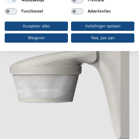
Noodzakelijk
Prestatie
Product vergelijken
Functioneel
Advertenties
Accepteer alles
Instellingen opslaan
Weigeren
Nee, pas aan