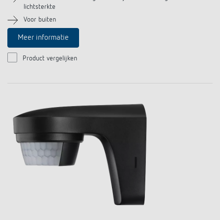
Impulsrelais: licht eenvoudig, efficiënt en
lichtsterkte
Voor buiten
voordelig schakelen
Meer informatie
Product vergelijken