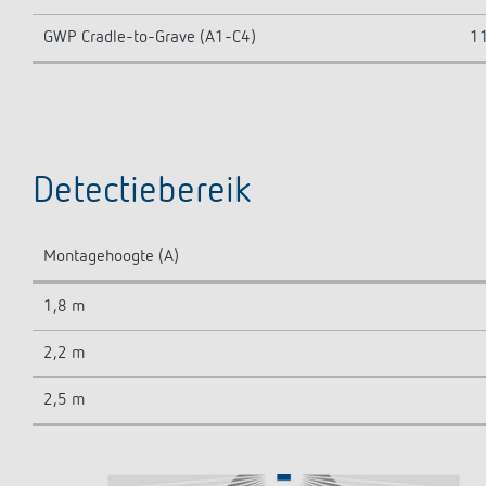
GWP Cradle-to-Grave (A1-C4)
11
Detectiebereik
Montagehoogte (A)
1,8 m
2,2 m
2,5 m