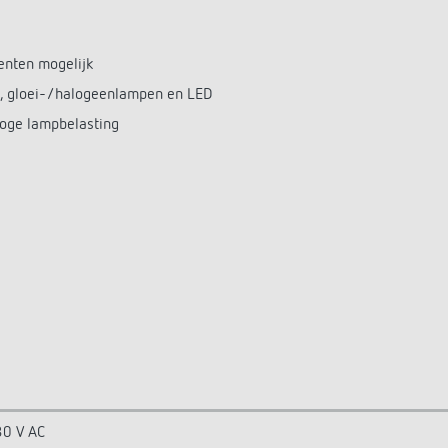
enten mogelijk
e-, gloei-/halogeenlampen en LED
hoge lampbelasting
0 V AC