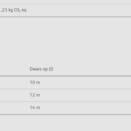
,23 kg CO₂ eq
Dwars op (t)
10 m
12 m
14 m