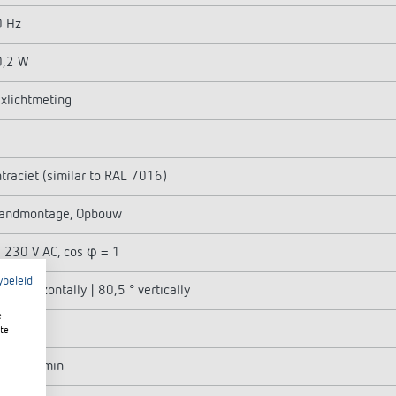
0 Hz
0,2 W
xlichtmeting
traciet (similar to RAL 7016)
andmontage, Opbouw
j 230 V AC, cos φ = 1
ybeleid
0° horizontally | 80,5 ° vertically
e
cht
te
 s - 30 min