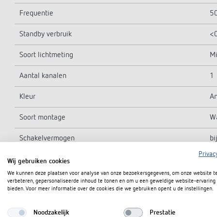
Frequentie
5
Standby verbruik
<
Soort lichtmeting
Mi
Aantal kanalen
1
Kleur
An
Soort montage
W
Schakelvermogen
bi
Privac
Detectiehoek
18
Wij gebruiken cookies
We kunnen deze plaatsen voor analyse van onze bezoekersgegevens, om onze website t
Schakeluitgang
Li
verbeteren, gepersonaliseerde inhoud te tonen en om u een geweldige website-ervaring 
bieden. Voor meer informatie over de cookies die we gebruiken opent u de instellingen.
Nalooptijd licht
10
Noodzakelijk
Prestatie