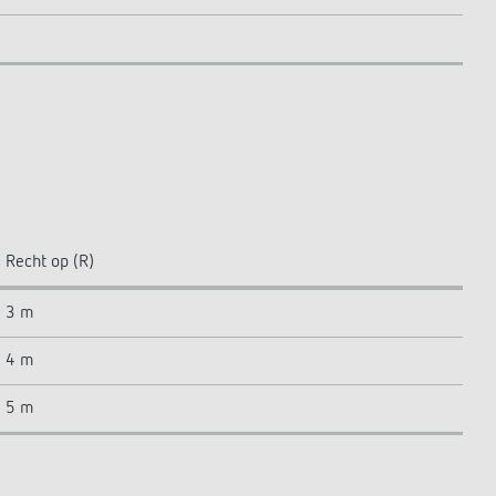
Recht op (R)
3 m
4 m
5 m