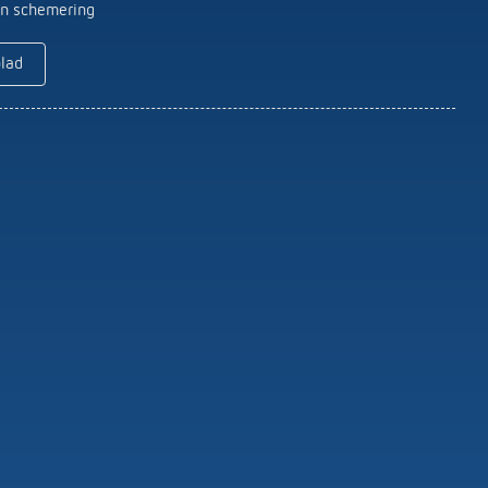
Serviceafstandsbedieningen
en schemering
detectoren / stralers
Bevestigingsmateriaal melders /
blad
stralers
Meer informatie
Impulsrelais: licht
eenvoudig, efficiënt en
voordelig schakelen