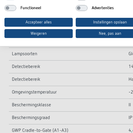
Gloei-/halogeenlampbelasting
2
Functioneel
Advertenties
Energiespaarlampen
5
Accepteer alles
Instellingen opslaan
LED 2-8 W
4
Weigeren
Nee, pas aan
LED > 8 W
4
Lampsoorten
Gl
Detectiebereik
1
Detectiebereik
Ha
Omgevingstemperatuur
-2
Beschermingsklasse
II
Beschermingsgraad
IP
GWP Cradle-to-Gate (A1-A3)
4,