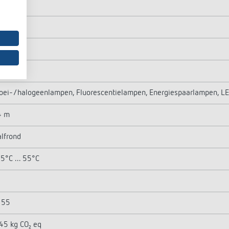
300 W
00 W
00 W
00 W
oei-/halogeenlampen, Fluorescentielampen, Energiespaarlampen, L
4 m
lfrond
5°C ... 55°C
 55
45 kg CO₂ eq