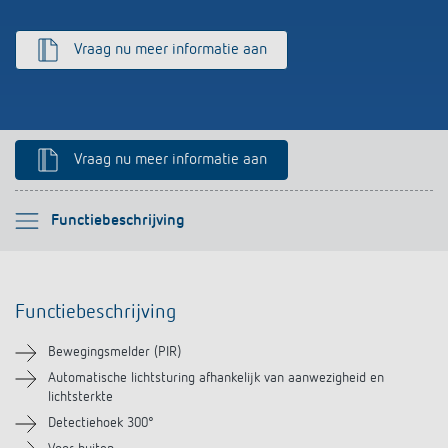
Impulsrelais: licht eenvoudig, efficiënt en
Vraag nu meer informatie aan
voordelig schakelen
Vraag nu meer informatie aan
Selecteer alstublieft
Functiebeschrijving
Functiebeschrijving
Functiebeschrijving
Technische informatie
Bewegingsmelder (PIR)
Downloads
Automatische lichtsturing afhankelijk van aanwezigheid en
lichtsterkte
Detectiehoek 300°
Accessoires