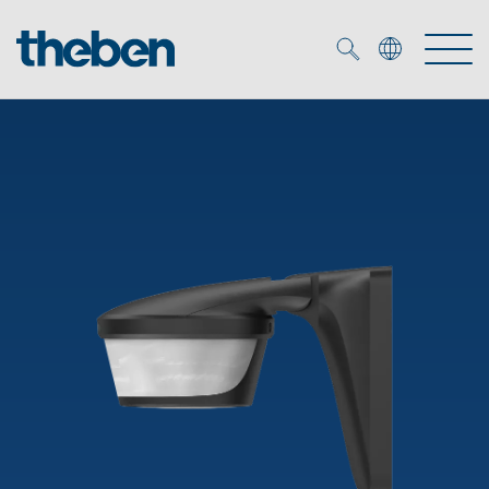
Merkzettel (
0
)
Producten
OEM
KNX
Oplossingen
Smart Home
OEM-oplossingen
DALI
Service
OEM-experts
Tijd- en lichtregeling
Aanwezigheids- en bewegingsmelders
Referenties
Onderneming
DALI-2 lichtregeling
Mediatheek
LED spot