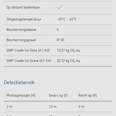
Op afstand bedienbaar
Omgevingstemperatuur
-25°C ... 45°C
Beschermingsklasse
II
Beschermingsgraad
IP 55
GWP Cradle-to-Gate (A1-A3)
10,37 kg CO₂ eq
GWP Cradle-to-Grave (A1-C4)
20,72 kg CO₂ eq
Detectiebereik
Montagehoogte (A)
Dwars op (t)
Recht op (R)
2 m
12 m
4 m