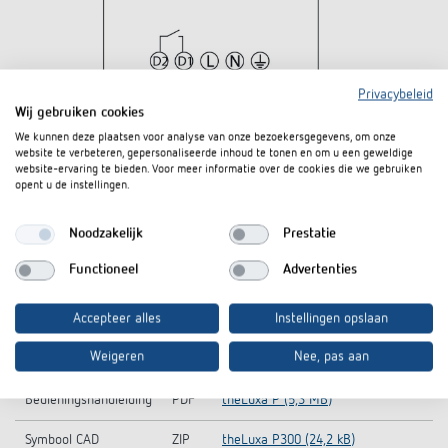
Privacybeleid
Wij gebruiken cookies
We kunnen deze plaatsen voor analyse van onze bezoekersgegevens, om onze
website te verbeteren, gepersonaliseerde inhoud te tonen en om u een geweldige
website-ervaring te bieden. Voor meer informatie over de cookies die we gebruiken
opent u de instellingen.
Noodzakelijk
Prestatie
Functioneel
Advertenties
Downloads
Accepteer alles
Instellingen opslaan
Weigeren
Nee, pas aan
Aanbestedingstekst
DOC
theLuxa P300 BK (24,6 kB)
Bedieningshandleiding
PDF
theLuxa P (5,3 MB)
Symbool CAD
ZIP
theLuxa P300 (24,2 kB)