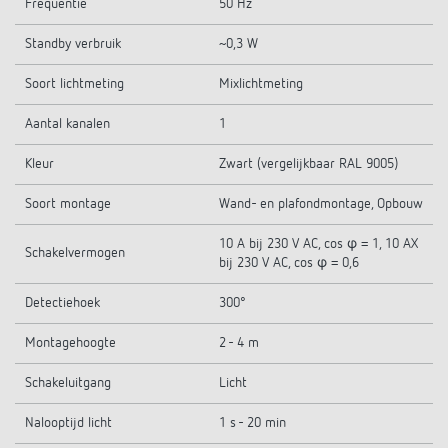
Frequentie
50 Hz
Standby verbruik
~0,3 W
Soort lichtmeting
Mixlichtmeting
Aantal kanalen
1
Kleur
Zwart (vergelijkbaar RAL 9005)
Soort montage
Wand- en plafondmontage, Opbouw
10 A bij 230 V AC, cos φ = 1, 10 AX
Schakelvermogen
bij 230 V AC, cos φ = 0,6
Detectiehoek
300°
Montagehoogte
2 - 4 m
Schakeluitgang
Licht
Nalooptijd licht
1 s - 20 min