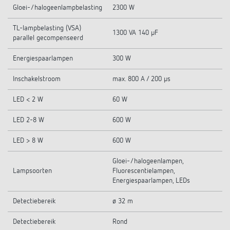
Gloei-/halogeenlampbelasting
2300 W
TL-lampbelasting (VSA)
1300 VA 140 µF
parallel gecompenseerd
Energiespaarlampen
300 W
Inschakelstroom
max. 800 A / 200 µs
LED < 2 W
60 W
LED 2-8 W
600 W
LED > 8 W
600 W
Gloei-/halogeenlampen,
Lampsoorten
Fluorescentielampen,
Energiespaarlampen, LEDs
Detectiebereik
ø 32 m
Detectiebereik
Rond