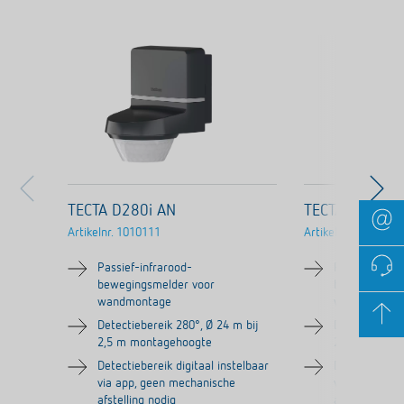
TECTA D280i AN
TECTA D280i 
Artikelnr.
1010111
Artikelnr.
1010110
Passief-infrarood-
Passief-infra
bewegingsmelder voor
bewegingsme
wandmontage
wandmontag
Detectiebereik 280°, Ø 24 m bij
Detectieberei
2,5 m montagehoogte
2,5 m monta
Detectiebereik digitaal instelbaar
Detectieberei
via app, geen mechanische
via app, gee
afstelling nodig
afstelling nod