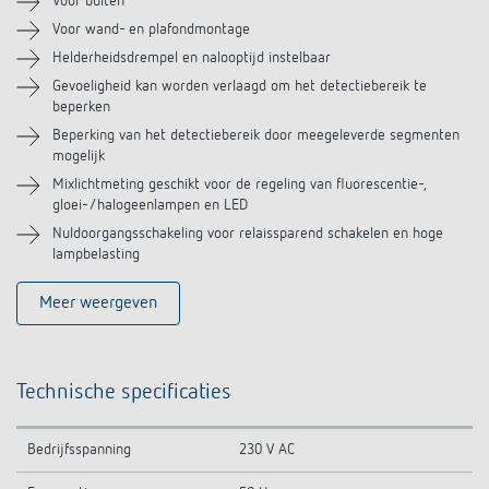
Voor buiten
Voor wand- en plafondmontage
Soortgelijke producten
Helderheidsdrempel en nalooptijd instelbaar
Gevoeligheid kan worden verlaagd om het detectiebereik te
beperken
Beperking van het detectiebereik door meegeleverde segmenten
mogelijk
Mixlichtmeting geschikt voor de regeling van fluorescentie-,
gloei-/halogeenlampen en LED
Nuldoorgangsschakeling voor relaissparend schakelen en hoge
lampbelasting
Meer weergeven
Technische specificaties
Bedrijfsspanning
230 V AC