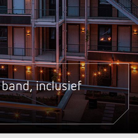
Serviceafstandsbedieningen
detectoren / stralers
Bevestigingsmateriaal melders /
stralers
Meer informatie
Impulsrelais: licht
eenvoudig, efficiënt en
voordelig schakelen
band, inclusief