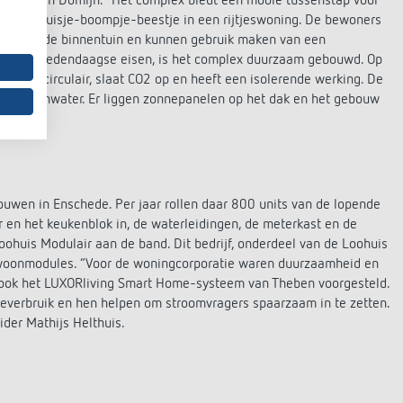
 Roskam van Domijn. “Het complex biedt een mooie tussenstap voor
jn aan huisje-boompje-beestje in een rijtjeswoning. De bewoners
ar delen de binnentuin en kunnen gebruik maken van een
 bij de hedendaagse eisen, is het complex duurzaam gebouwd. Op
ut is circulair, slaat CO2 op en heeft een isolerende werking. De
van regenwater. Er liggen zonnepanelen op het dak en het gebouw
uwen in Enschede. Per jaar rollen daar 800 units van de lopende
r en het keukenblok in, de waterleidingen, de meterkast en de
Loohuis Modulair aan de band. Dit bedrijf, onderdeel van de Loohuis
ab woonmodules. “Voor de woningcorporatie waren duurzaamheid en
n ook het LUXORliving Smart Home-systeem van Theben voorgesteld.
erbruik en hen helpen om stroomvragers spaarzaam in te zetten.
ider Mathijs Helthuis.