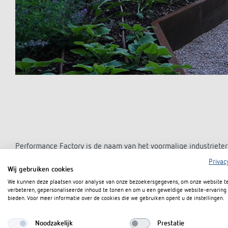
Performance Factory is de naam van het voormalige industrieter
kunst, cultuur en sport. Hier staat ook het wooncomplex voor w
Privac
De Veste, onder hun gezamenlijke merknaam Bundle. Met een a
Wij gebruiken cookies
levendig gebied, hopen ze bij te dragen aan het binden van jong 
We kunnen deze plaatsen voor analyse van onze bezoekersgegevens, om onze website t
verbeteren, gepersonaliseerde inhoud te tonen en om u een geweldige website-ervaring 
Duurzaam en circulair
bieden. Voor meer informatie over de cookies die we gebruiken opent u de instellingen.
Noodzakelijk
Prestatie