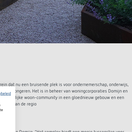
rein dat nu een bruisende plek is voor ondernemerschap, onderwijs,
erkende jongeren. Het is in beheer van woningcorporaties Domijn en
ybeleid
antrekkelijke woon-community in een gloednieuw gebouw en een
talent aan de regio
e
te