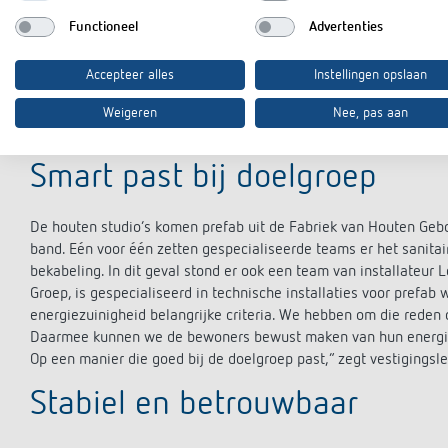
De studio’s waren in no time gevuld, vertelt projectleider Dirk
jongeren die een studentenkamer gewend zijn en nog niet toe zi
Functioneel
Advertenties
zijn allemaal tussen de 18 en 35 jaar. Ze wonen op zichzelf ma
gezamenlijke ontmoetingsruimte en flex-werkplekken.” Passend
Accepteer alles
Instellingen opslaan
de traditionele onderbouw staan massief houten woonmodules. Ho
groene gevels en binnentuin zorgen voor verkoeling en opvang 
Weigeren
Nee, pas aan
wordt verwarmd door een duurzaam warmtenet.
Smart past bij doelgroep
De houten studio’s komen prefab uit de Fabriek van Houten Gebo
band. Eén voor één zetten gespecialiseerde teams er het sanitai
bekabeling. In dit geval stond er ook een team van installateur 
Groep, is gespecialiseerd in technische installaties voor pref
energiezuinigheid belangrijke criteria. We hebben om die rede
Daarmee kunnen we de bewoners bewust maken van hun energiev
Op een manier die goed bij de doelgroep past,” zegt vestigingsle
Stabiel en betrouwbaar