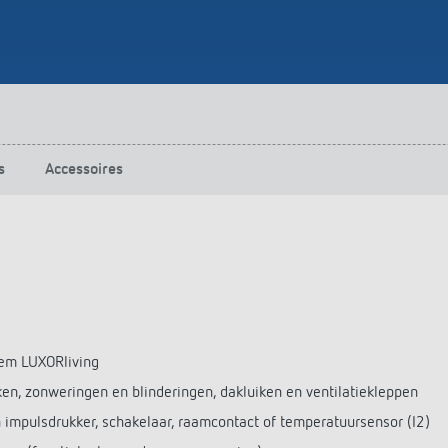
s
Accessoires
eem LUXORliving
iken, zonweringen en blinderingen, dakluiken en ventilatiekleppen
n impulsdrukker, schakelaar, raamcontact of temperatuursensor (I2)