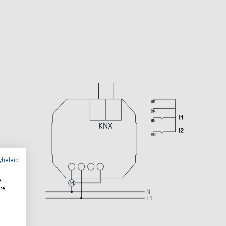
ybeleid
e
te