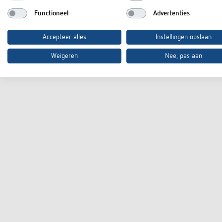
Functioneel
Advertenties
Accepteer alles
Instellingen opslaan
3D
Weigeren
Nee, pas aan