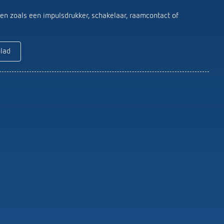
Serviceafstandsbedieningen
detectoren / stralers
ten zoals een impulsdrukker, schakelaar, raamcontact of
Bevestigingsmateriaal melders /
stralers
Meer informatie
blad
Impulsrelais: licht
eenvoudig, efficiënt en
voordelig schakelen