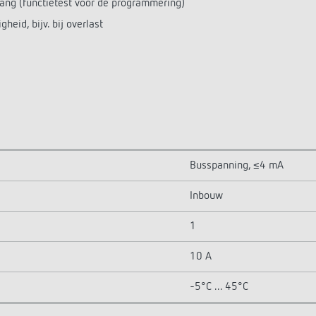
gang (functietest voor de programmering)
eid, bijv. bij overlast
Busspanning, ≤4 mA
Inbouw
1
10 A
-5°C ... 45°C