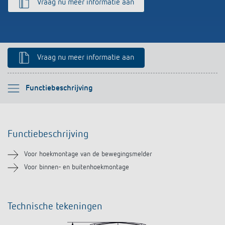
Vraag nu meer informatie aan
Impulsrelais: licht eenvoudig, efficiënt en
voordelig schakelen
Vraag nu meer informatie aan
Selecteer alstublieft
Functiebeschrijving
Functiebeschrijving
Functiebeschrijving
Downloads
Voor hoekmontage van de bewegingsmelder
Soortgelijke producten
Voor binnen- en buitenhoekmontage
Technische tekeningen