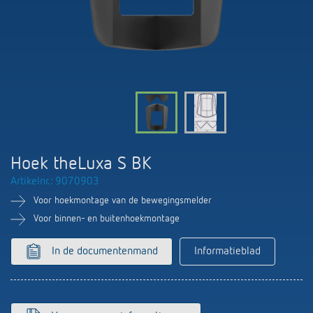
KNX-systemen
Contact
Catalogus bestellen
Theben AG
Tijd- en lichtregeling
Smart Home-systeem LUXORliving
Catalogi en brochures
Actueel
Productzoeker
Klimaatregeling
Hotline
Aanwezigheids- en bewegingsmelders
Cursus aanbod
Banen en carrière
Mediatheek
Accessoires
Contactpersonen
LED's veilig schakelen en dimmen
Persinformatie
Samenwerkingsverbanden
Nieuws
Contactpersonen OEM
CO2-concentratie betrouwbaar meten
BIM-portal
Hoek theLuxa S BK
Duurzaamheid
LUXORliving
Aanvraag
Artikelnr.: 9070903
Smart Metering
LUXORliving partners
Voor hoekmontage van de bewegingsmelder
Verkoop-in-Nederland
Klimaatregeling
Voor binnen- en buitenhoekmontage
Milieu
Verkoop in Belgie
In de documentenmand
Informatieblad
Referenties
Design
Verkoop-wereldwijd
Apps van Theben
Geschiedenis