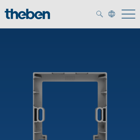
Merkzettel (
0
)
Producten
OEM
KNX
Oplossingen
Smart Home
OEM-oplossingen
DALI
Service
OEM-experts
Tijd- en lichtregeling
Aanwezigheids- en bewegingsmelders
Referenties
Onderneming
DALI-2 lichtregeling
Mediatheek
LED spot