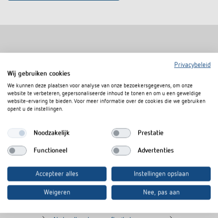
Soortgelijke producten
Privacybeleid
Wij gebruiken cookies
We kunnen deze plaatsen voor analyse van onze bezoekersgegevens, om onze
website te verbeteren, gepersonaliseerde inhoud te tonen en om u een geweldige
website-ervaring te bieden. Voor meer informatie over de cookies die we gebruiken
opent u de instellingen.
Noodzakelijk
Prestatie
Functioneel
Advertenties
Accepteer alles
Instellingen opslaan
Afstandsraam 10 BK
Afstandsraam
Weigeren
Nee, pas aan
Artikelnr.
9070988
Artikelnr.
9070971