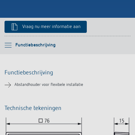
Impulsrelais: licht eenvoudig, efficiënt en
voordelig schakelen
Vraag nu meer informatie aan
Selecteer alstublieft
Functiebeschrijving
Functiebeschrijving
Functiebeschrijving
Downloads
Abstandhouder voor flexibele installatie
Soortgelijke producten
Technische tekeningen