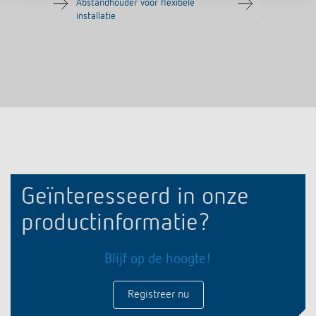
Abstandhouder voor flexibele
Abstandhoude
installatie
installatie
Geïnteresseerd in onze
productinformatie?
Blijf op de hoogte!
Registreer nu