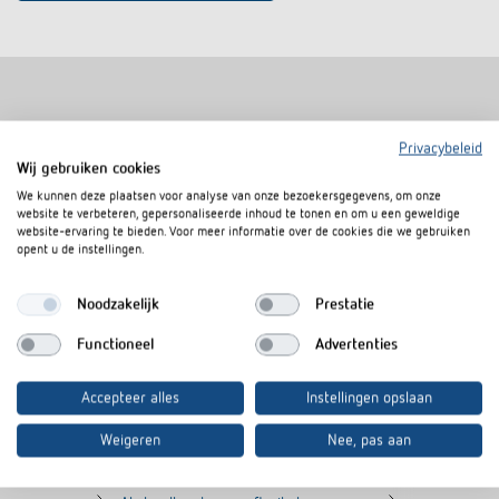
Soortgelijke producten
Privacybeleid
Wij gebruiken cookies
We kunnen deze plaatsen voor analyse van onze bezoekersgegevens, om onze
website te verbeteren, gepersonaliseerde inhoud te tonen en om u een geweldige
website-ervaring te bieden. Voor meer informatie over de cookies die we gebruiken
opent u de instellingen.
Noodzakelijk
Prestatie
Functioneel
Advertenties
Accepteer alles
Instellingen opslaan
Afstandsraam 10 AL
Afstandsraam 
Weigeren
Nee, pas aan
Artikelnr.
9070972
Artikelnr.
9070988