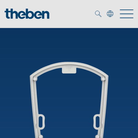
Merkzettel (
0
)
Producten
OEM
KNX
Oplossingen
Smart Home
OEM-oplossingen
DALI
Service
OEM-experts
Tijd- en lichtregeling
Aanwezigheids- en bewegingsmelders
Referenties
Onderneming
DALI-2 lichtregeling
Mediatheek
LED spot