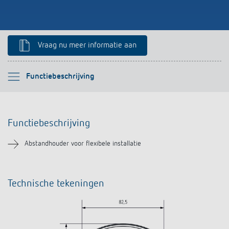
Impulsrelais: licht eenvoudig, efficiënt en
voordelig schakelen
Vraag nu meer informatie aan
Selecteer alstublieft
Functiebeschrijving
Functiebeschrijving
Functiebeschrijving
Downloads
Abstandhouder voor flexibele installatie
Soortgelijke producten
Technische tekeningen