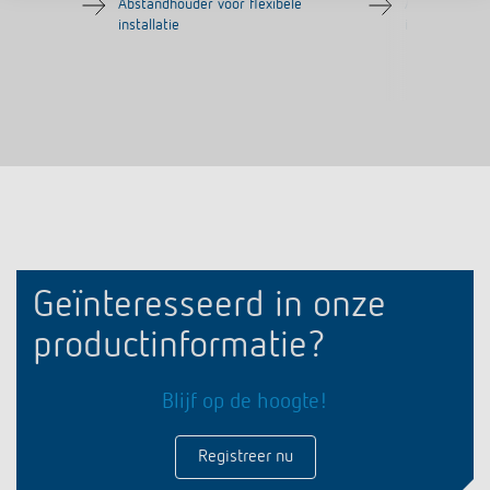
Abstandhouder voor flexibele
Abstandhoude
installatie
installatie
Geïnteresseerd in onze
productinformatie?
Blijf op de hoogte!
Registreer nu