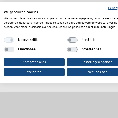
Privac
Wij gebruiken cookies
We kunnen deze plaatsen voor analyse van onze bezoekersgegevens, om onze website t
Downloads
verbeteren, gepersonaliseerde inhoud te tonen en om u een geweldige website-ervaring 
bieden. Voor meer informatie over de cookies die we gebruiken opent u de instellingen.
Noodzakelijk
Prestatie
Infosheet
PDF
Functioneel
Advertenties
In de documentenmand
Accepteer alles
Instellingen opslaan
Weigeren
Nee, pas aan