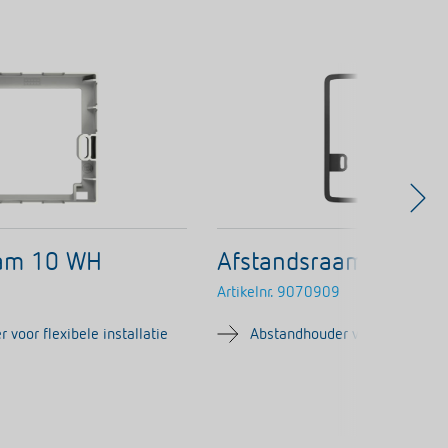
aam 10 WH
Afstandsraam theLux
Artikelnr.
9070909
voor flexibele installatie
Abstandhouder voor flexibele i