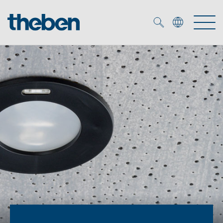
Merkzettel (
0
)
Producten
OEM
KNX
Oplossingen
Smart Home
OEM-oplossingen
DALI
Service
OEM-experts
Tijd- en lichtregeling
Aanwezigheids- en bewegingsmelders
Referenties
Onderneming
DALI-2 lichtregeling
Mediatheek
LED spot