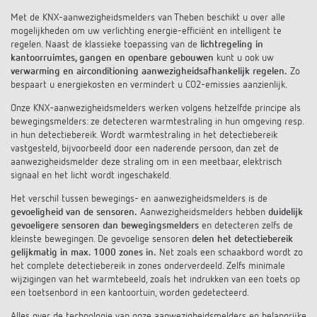
Impulsrelais: licht eenvoudig, efficiënt en
Met de KNX-aanwezigheidsmelders van Theben beschikt u over alle
mogelijkheden om uw verlichting energie-efficiënt en intelligent te
voordelig schakelen
regelen. Naast de klassieke toepassing van de
lichtregeling in
kantoorruimtes, gangen en openbare gebouwen
kunt u ook uw
verwarming en airconditioning aanwezigheidsafhankelijk regelen.
Zo
bespaart u energiekosten en vermindert u CO2-emissies aanzienlijk.
Onze KNX-aanwezigheidsmelders werken volgens hetzelfde principe als
bewegingsmelders: ze detecteren warmtestraling in hun omgeving resp.
in hun detectiebereik. Wordt warmtestraling in het detectiebereik
vastgesteld, bijvoorbeeld door een naderende persoon, dan zet de
aanwezigheidsmelder deze straling om in een meetbaar, elektrisch
signaal en het licht wordt ingeschakeld.
Het verschil tussen bewegings- en aanwezigheidsmelders is de
gevoeligheid van de sensoren.
Aanwezigheidsmelders hebben
duidelijk
gevoeligere sensoren dan bewegingsmelders
en detecteren zelfs de
kleinste bewegingen. De gevoelige sensoren
delen het detectiebereik
gelijkmatig in max. 1000 zones in.
Net zoals een schaakbord wordt zo
het complete detectiebereik in zones onderverdeeld. Zelfs minimale
wijzigingen van het warmtebeeld, zoals het indrukken van een toets op
een toetsenbord in een kantoortuin, worden gedetecteerd.
Alles over de technologie van onze aanwezigheidsmelders en belangrijke