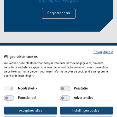
Blijf op de hoogte!
Impulsrelais: licht eenvoudig, efficiënt en
Registreer nu
voordelig schakelen
Privacybeleid
Wij gebruiken cookies
We kunnen deze plaatsen voor analyse van onze bezoekersgegevens, om onze
website te verbeteren, gepersonaliseerde inhoud te tonen en om u een geweldige
website-ervaring te bieden. Voor meer informatie over de cookies die we gebruiken
Theben Nederland B.V.
opent u de instellingen.
Laan van de Leeuw 34
Noodzakelijk
Prestatie
7324 BD Apeldoorn
Openingstijden
Functioneel
Advertenties
Maandag t/m donderdag: 8:30 tot 17:00 uur
Accepteer alles
Instellingen opslaan
Vrijdag: 08:30 tot 16:00 uur