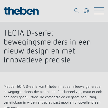
Merkzettel (
0
)
TECTA D-serie:
Producten
bewegingsmelders in een
nieuw design en met
OEM
KNX
innovatieve precisie
Oplossingen
Smart Home
OEM-oplossingen
DALI
Service
OEM-experts
Tijd- en lichtregeling
Met de TECTA D-serie komt Theben met een nieuwe generatie
bewegingsmelders die niet alleen functioneel zijn, maar er ook
Aanwezigheids- en bewegingsmelders
Referenties
nog eens goed uitzien. De compacte en elegante behuizing,
Onderneming
DALI-2 lichtregeling
Mediatheek
verkrijgbaar in wit en antraciet, past mooi en onopvallend aan
LED spot