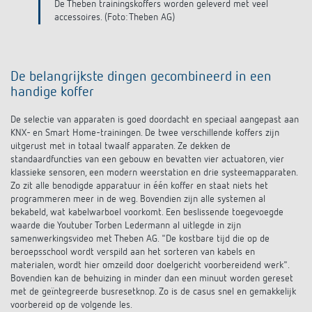
-
De Theben trainingskoffers worden geleverd met veel
Impulsrelais: licht eenvoudig, efficiënt en
accessoires. (Foto: Theben AG)
voordelig schakelen
De belangrijkste dingen gecombineerd in een
handige koffer
De selectie van apparaten is goed doordacht en speciaal aangepast aan
KNX- en Smart Home-trainingen. De twee verschillende koffers zijn
uitgerust met in totaal twaalf apparaten. Ze dekken de
standaardfuncties van een gebouw en bevatten vier actuatoren, vier
klassieke sensoren, een modern weerstation en drie systeemapparaten.
Zo zit alle benodigde apparatuur in één koffer en staat niets het
programmeren meer in de weg. Bovendien zijn alle systemen al
bekabeld, wat kabelwarboel voorkomt. Een beslissende toegevoegde
waarde die Youtuber Torben Ledermann al uitlegde in zijn
samenwerkingsvideo met Theben AG. "De kostbare tijd die op de
beroepsschool wordt verspild aan het sorteren van kabels en
materialen, wordt hier omzeild door doelgericht voorbereidend werk".
Bovendien kan de behuizing in minder dan een minuut worden gereset
met de geïntegreerde busresetknop. Zo is de casus snel en gemakkelijk
voorbereid op de volgende les.