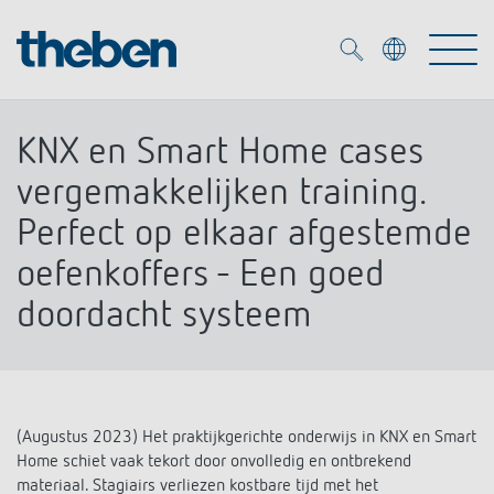
Merkzettel (
0
)
KNX en Smart Home cases
Producten
vergemakkelijken training.
Perfect op elkaar afgestemde
OEM
KNX
oefenkoffers - Een goed
doordacht systeem
Oplossingen
Smart Home
OEM-oplossingen
DALI
Service
OEM-experts
Tijd- en lichtregeling
Aanwezigheids- en bewegingsmelders
(Augustus 2023) Het praktijkgerichte onderwijs in KNX en Smart
Referenties
Onderneming
DALI-2 lichtregeling
Home schiet vaak tekort door onvolledig en ontbrekend
Mediatheek
LED spot
materiaal. Stagiairs verliezen kostbare tijd met het