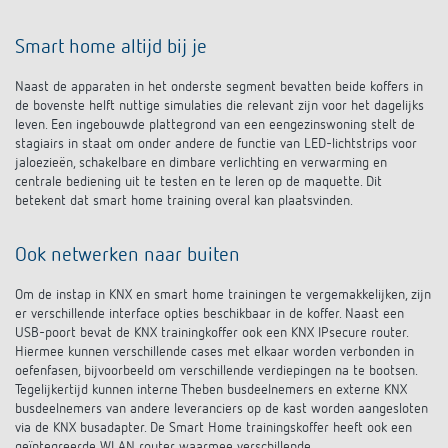
Smart home altijd bij je
Naast de apparaten in het onderste segment bevatten beide koffers in
de bovenste helft nuttige simulaties die relevant zijn voor het dagelijks
leven. Een ingebouwde plattegrond van een eengezinswoning stelt de
stagiairs in staat om onder andere de functie van LED-lichtstrips voor
jaloezieën, schakelbare en dimbare verlichting en verwarming en
centrale bediening uit te testen en te leren op de maquette. Dit
betekent dat smart home training overal kan plaatsvinden.
Ook netwerken naar buiten
Om de instap in KNX en smart home trainingen te vergemakkelijken, zijn
er verschillende interface opties beschikbaar in de koffer. Naast een
USB-poort bevat de KNX trainingkoffer ook een KNX IPsecure router.
Hiermee kunnen verschillende cases met elkaar worden verbonden in
oefenfasen, bijvoorbeeld om verschillende verdiepingen na te bootsen.
Tegelijkertijd kunnen interne Theben busdeelnemers en externe KNX
busdeelnemers van andere leveranciers op de kast worden aangesloten
via de KNX busadapter. De Smart Home trainingskoffer heeft ook een
geïntegreerde WLAN router waarmee verschillende