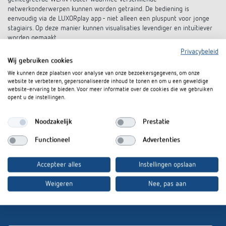
netwerkonderwerpen kunnen worden getraind. De bediening is
eenvoudig via de LUXORplay app - niet alleen een pluspunt voor jonge
stagiairs. Op deze manier kunnen visualisaties levendiger en intuïtiever
worden gemaakt.
Privacybeleid
Wij gebruiken cookies
Meer informatie op
www.theben.de/knx-case
We kunnen deze plaatsen voor analyse van onze bezoekersgegevens, om onze
website te verbeteren, gepersonaliseerde inhoud te tonen en om u een geweldige
website-ervaring te bieden. Voor meer informatie over de cookies die we gebruiken
opent u de instellingen.
Zeichen inkl. Leerzeichen: 2.927 Zeichen
Noodzakelijk
Prestatie
Functioneel
Advertenties
Accepteer alles
Instellingen opslaan
Download persbericht en
Weigeren
Nee, pas aan
afbeeldingen: