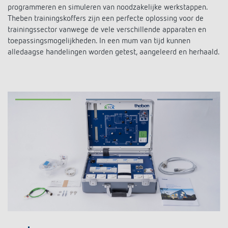
KNX-systemen
programmeren en simuleren van noodzakelijke werkstappen.
Contact
Catalogus bestellen
Theben AG
Theben trainingskoffers zijn een perfecte oplossing voor de
Tijd- en lichtregeling
trainingssector vanwege de vele verschillende apparaten en
Smart Home-systeem LUXORliving
Catalogi en brochures
toepassingsmogelijkheden. In een mum van tijd kunnen
Actueel
Productzoeker
Klimaatregeling
Hotline
alledaagse handelingen worden getest, aangeleerd en herhaald.
Aanwezigheids- en bewegingsmelders
Cursus aanbod
Banen en carrière
Mediatheek
Accessoires
Contactpersonen
LED's veilig schakelen en dimmen
Persinformatie
Samenwerkingsverbanden
Nieuws
Contactpersonen OEM
CO2-concentratie betrouwbaar meten
BIM-portal
Duurzaamheid
LUXORliving
Aanvraag
Smart Metering
LUXORliving partners
Verkoop-in-Nederland
Klimaatregeling
Milieu
Verkoop in Belgie
Referenties
Design
Verkoop-wereldwijd
Apps van Theben
Geschiedenis