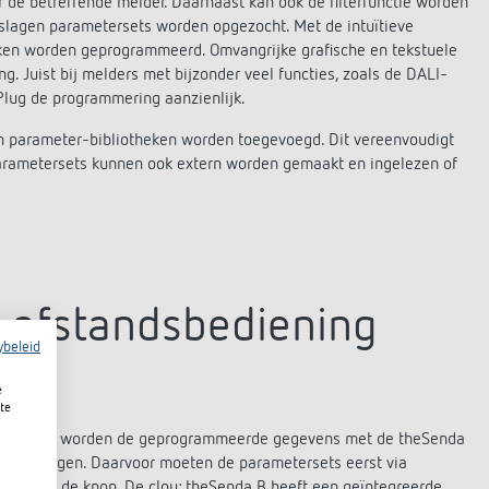
r de betreffende melder. Daarnaast kan ook de filterfunctie worden
eslagen parametersets worden opgezocht. Met de intuïtieve
ikken worden geprogrammeerd. Omvangrijke grafische en tekstuele
g. Juist bij melders met bijzonder veel functies, zoals de DALI-
lug de programmering aanzienlijk.
n parameter-bibliotheken worden toegevoegd. Dit vereenvoudigt
e parametersets kunnen ook extern worden gemaakt en ingelezen of
 afstandsbediening
ybeleid
e
te
a Plug app worden de geprogrammeerde gegevens met de theSenda
overgedragen. Daarvoor moeten de parametersets eerst via
ruk op de knop. De clou: theSenda B heeft een geïntegreerde