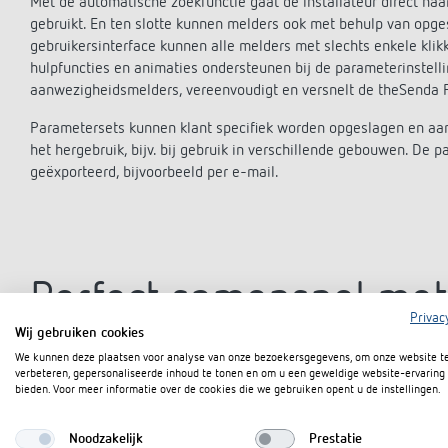
Met de automatische zoekfunctie gaat de installateur direct naa
gebruikt. En ten slotte kunnen melders ook met behulp van opg
gebruikersinterface kunnen alle melders met slechts enkele kl
hulpfuncties en animaties ondersteunen bij de parameterinstellin
aanwezigheidsmelders, vereenvoudigt en versnelt de theSenda P
Parametersets kunnen klant specifiek worden opgeslagen en aa
het hergebruik, bijv. bij gebruik in verschillende gebouwen. D
geëxporteerd, bijvoorbeeld per e-mail.
Perfect samenspel met
Privac
Wij gebruiken cookies
theSenda B
We kunnen deze plaatsen voor analyse van onze bezoekersgegevens, om onze website t
verbeteren, gepersonaliseerde inhoud te tonen en om u een geweldige website-ervaring 
bieden. Voor meer informatie over de cookies die we gebruiken opent u de instellingen.
Tijdens de parameterinstelling van de melder met de theSend
B afstandsbediening via infrarood naar de betreffende melder 
Noodzakelijk
Prestatie
Bluetooth naar theSenda B worden gezonden – gewoon met een d