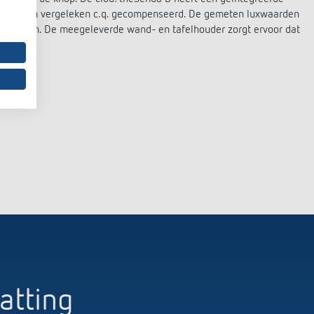
an worden vergeleken c.q. gecompenseerd. De gemeten luxwaarden
gedragen. De meegeleverde wand- en tafelhouder zorgt ervoor dat
atting