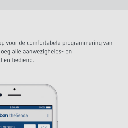
Serviceafstandsbedieningen
detectoren / stralers
Bevestigingsmateriaal melders /
stralers
Meer informatie
Impulsrelais: licht
pp voor de comfortabele programmering van
eenvoudig, efficiënt en
oeg alle aanwezigheids- en
voordelig schakelen
eld en bediend.