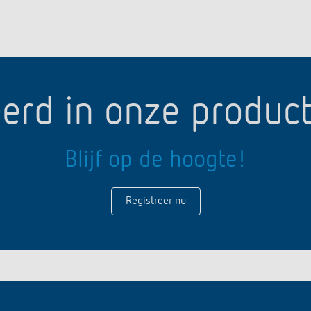
erd in onze produc
Blijf op de hoogte!
Registreer nu