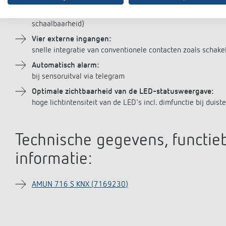
Flexibele toepassing:
twee frontplaten voor de instelling van de gewenste basisw
schaalbaarheid)
Vier externe ingangen:
snelle integratie van conventionele contacten zoals schak
Automatisch alarm:
bij sensoruitval via telegram
Optimale zichtbaarheid van de LED-statusweergave:
hoge lichtintensiteit van de LED's incl. dimfunctie bij duiste
Technische gegevens, functieb
informatie:
AMUN 716 S KNX (7169230)