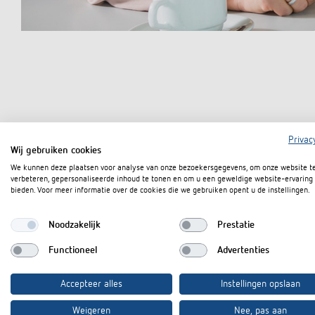
Privac
Wij gebruiken cookies
Overzicht van de highl
We kunnen deze plaatsen voor analyse van onze bezoekersgegevens, om onze website t
verbeteren, gepersonaliseerde inhoud te tonen en om u een geweldige website-ervaring 
bieden. Voor meer informatie over de cookies die we gebruiken opent u de instellingen.
AMUN 716 S KNX:
Noodzakelijk
Prestatie
Eenvoudige installatie:
Functioneel
Advertenties
vier meetgrootheden in één apparaat (CO2, relatieve vochti
Geïntegreerde temperatuurregelaar:
Accepteer alles
Instellingen opslaan
voor de aansturing van KNX-thermomotoren of verwarming
Weigeren
Nee, pas aan