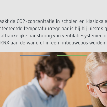
huis-tijdschakelaars
hakelen
Sensors
rs
dimmen
formatie
 de CO2-concentratie in scholen en klaslokalen,
tegreerde temperatuurregelaar is hij bij uitstek g
ties
Apps van Theben
afhankelijke aansturing van ventilatiesystemen
KNX aan de wand of in een inbouwdoos worden g
verlichtingsinstallatie op
DALI-2 RS Plug App
iteit Twente is slim en
iON play
am
LUXORplay
levert ‘buurman’ Welkoop groot
MAXplus
melders voor kantoorpand
Meer informatie
 in Townhouse Hotel Den Haag
fgepast verlicht
ementsraad van Haute-Garonne
formatie