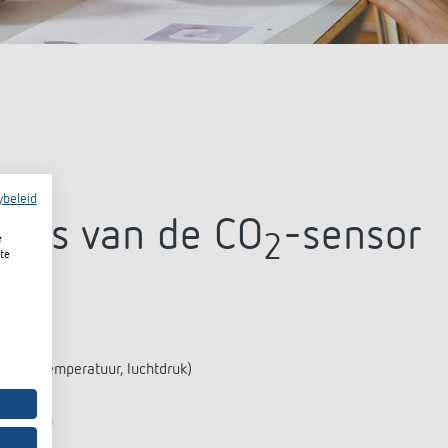
ybeleid
ights van de CO
-sensor
2
e
te
gheid, temperatuur, luchtdruk)
sactoren