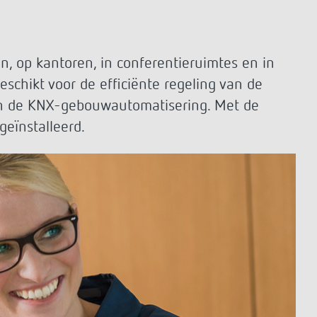
Serviceafstandsbedieningen
detectoren / stralers
Bevestigingsmateriaal melders /
stralers
 op kantoren, in conferentieruimtes en in
Meer informatie
eschikt voor de efficiënte regeling van de
Impulsrelais: licht
 in de KNX-gebouwautomatisering. Met de
eenvoudig, efficiënt en
eïnstalleerd.
voordelig schakelen