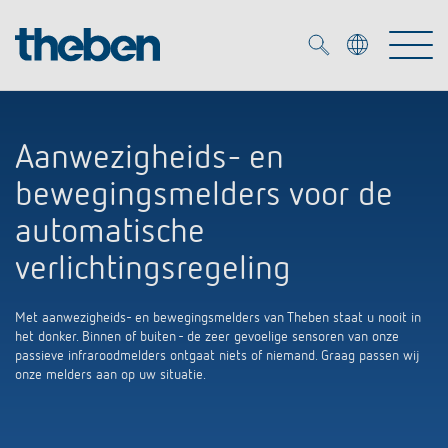
Merkzettel (
0
)
Aanwezigheids- en
Producten
bewegingsmelders voor de
OEM
automatische
KNX
verlichtingsregeling
Oplossingen
Smart Home
OEM-oplossingen
Met aanwezigheids- en bewegingsmelders van Theben staat u nooit in
DALI
het donker. Binnen of buiten - de zeer gevoelige sensoren van onze
Service
OEM-experts
passieve infraroodmelders ontgaat niets of niemand. Graag passen wij
Tijd- en lichtregeling
onze melders aan op uw situatie.
Aanwezigheids- en bewegingsmelders
Referenties
Onderneming
DALI-2 lichtregeling
Mediatheek
LED spot