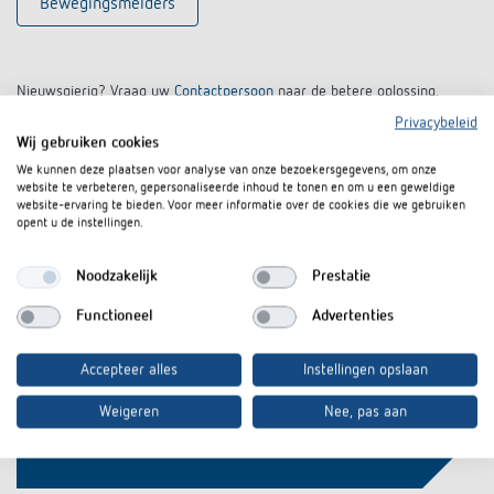
Bewegingsmelders
Nieuwsgierig? Vraag uw
Contactpersoon
naar de betere oplossing.
Privacybeleid
Wij gebruiken cookies
We kunnen deze plaatsen voor analyse van onze bezoekersgegevens, om onze
website te verbeteren, gepersonaliseerde inhoud te tonen en om u een geweldige
website-ervaring te bieden. Voor meer informatie over de cookies die we gebruiken
opent u de instellingen.
Geïnteresseerd in onze
Noodzakelijk
Prestatie
productinformatie?
Functioneel
Advertenties
Blijf op de hoogte!
Accepteer alles
Instellingen opslaan
Registreer nu
Weigeren
Nee, pas aan