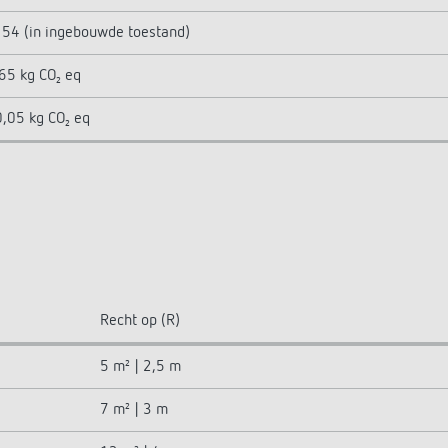
 54 (in ingebouwde toestand)
65 kg CO₂ eq
,05 kg CO₂ eq
Recht op (R)
5 m² | 2,5 m
7 m² | 3 m