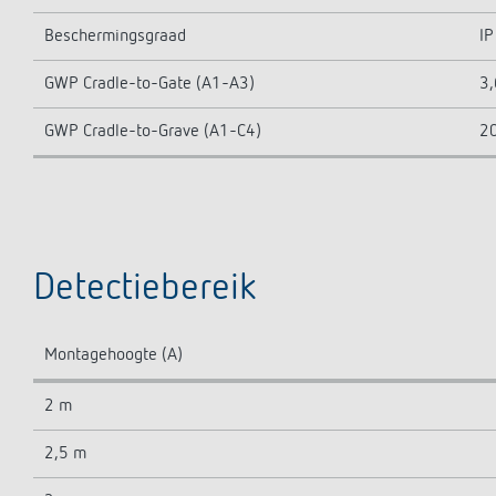
Beschermingsgraad
IP
GWP Cradle-to-Gate (A1-A3)
3,
GWP Cradle-to-Grave (A1-C4)
20
Detectiebereik
Montagehoogte (A)
2 m
2,5 m