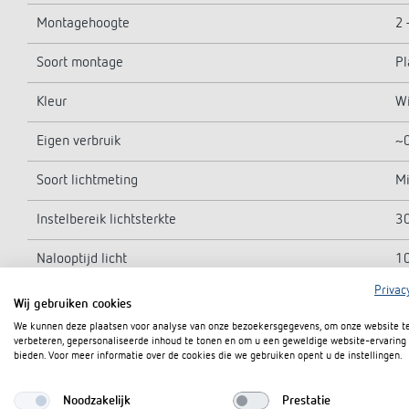
Montagehoogte
2 
Soort montage
Pl
Kleur
Wi
Eigen verbruik
~
Soort lichtmeting
Mi
Instelbereik lichtsterkte
30
Nalooptijd licht
10
Privac
Soort contact licht
Re
Wij gebruiken cookies
We kunnen deze plaatsen voor analyse van onze bezoekersgegevens, om onze website t
Lampsoorten
Gl
verbeteren, gepersonaliseerde inhoud te tonen en om u een geweldige website-ervaring 
bieden. Voor meer informatie over de cookies die we gebruiken opent u de instellingen.
Gloei-/halogeenlampbelasting
2
Noodzakelijk
Prestatie