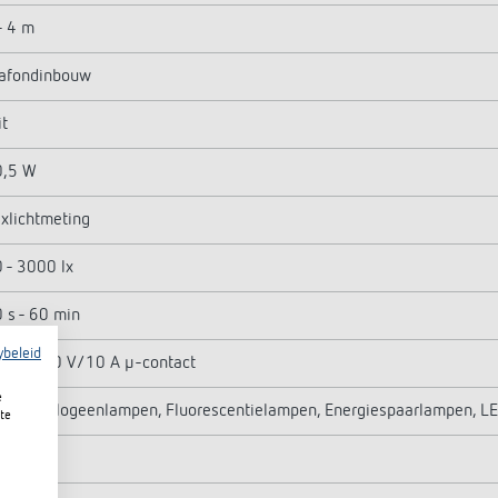
- 4 m
afondinbouw
t
0,5 W
xlichtmeting
 - 3000 lx
 s - 60 min
ybeleid
lais 230 V/10 A µ-contact
e
oei-/halogeenlampen, Fluorescentielampen, Energiespaarlampen, L
te
300 W