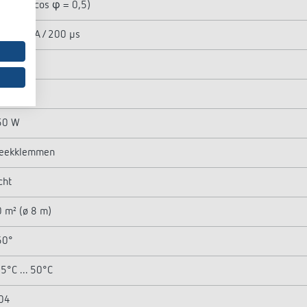
50 VA (cos φ = 0,5)
x. 400 A / 200 µs
5 W
50 W
50 W
teekklemmen
cht
 m² (ø 8 m)
60°
5°C ... 50°C
04