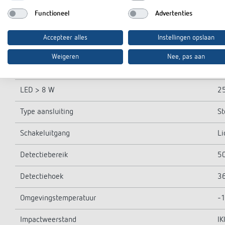
Compact-/tl-lampen
11
Functioneel
Advertenties
Inschakelstroom
ma
Accepteer alles
Instellingen opslaan
LED < 2 W
2
Weigeren
Nee, pas aan
LED 2-8 W
2
LED > 8 W
2
Type aansluiting
S
Schakeluitgang
Li
Detectiebereik
50
Detectiehoek
3
Omgevingstemperatuur
-1
Impactweerstand
IK