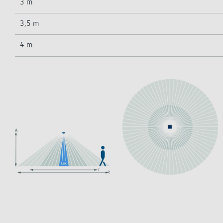
3 m
3,5 m
4 m