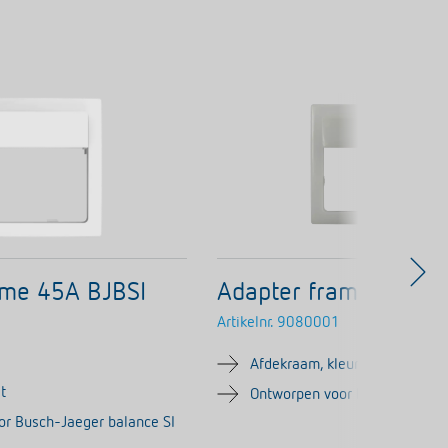
ame 45A BJBSI
Adapter frame 45A B
Artikelnr.
9080001
Afdekraam, kleurneutraal
t
Ontworpen voor Busch-Jaeger 
or Busch-Jaeger balance SI