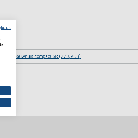
ybeleid
e
te
Opbouwhuis compact SR (270,9 kB)