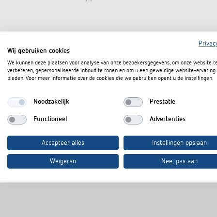
Privac
Wij gebruiken cookies
Downloads
We kunnen deze plaatsen voor analyse van onze bezoekersgegevens, om onze website t
verbeteren, gepersonaliseerde inhoud te tonen en om u een geweldige website-ervaring 
bieden. Voor meer informatie over de cookies die we gebruiken opent u de instellingen.
Infosheet
PDF
Noodzakelijk
Prestatie
Functioneel
Advertenties
In de documentenmand
Accepteer alles
Instellingen opslaan
Weigeren
Nee, pas aan