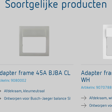
Soortgelijke producten
dapter frame 45A BJBA CL
Adapter fr
WH
ikelnr.
9080002
Artikelnr.
9070788
Afdekraam, kleurneutraal
Afdekraam, wi
Ontworpen voor Busch-Jaeger balance SI
Ontworpen vo