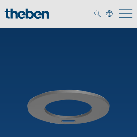
Merkzettel (
0
)
Producten
OEM
KNX
Oplossingen
Smart Home
OEM-oplossingen
DALI
Service
OEM-experts
Tijd- en lichtregeling
Aanwezigheids- en bewegingsmelders
Referenties
Onderneming
DALI-2 lichtregeling
Mediatheek
LED spot