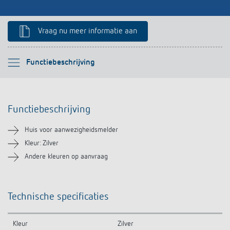
Impulsrelais: licht eenvoudig, efficiënt en
Vraag nu meer informatie aan
voordelig schakelen
Selecteer alstublieft
Functiebeschrijving
Functiebeschrijving
Functiebeschrijving
Technische informatie
Huis voor aanwezigheidsmelder
Downloads
Kleur: Zilver
Andere kleuren op aanvraag
Soortgelijke producten
Technische specificaties
Kleur
Zilver