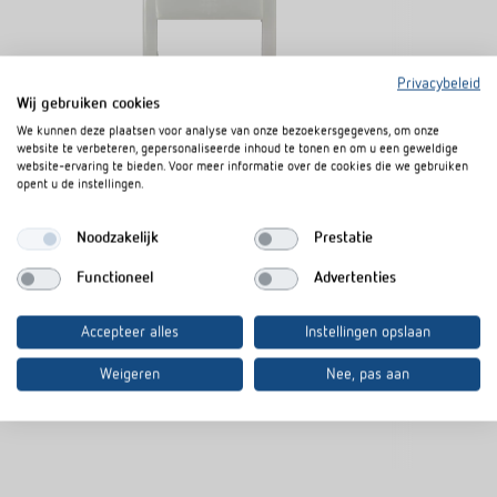
Privacybeleid
Wij gebruiken cookies
We kunnen deze plaatsen voor analyse van onze bezoekersgegevens, om onze
website te verbeteren, gepersonaliseerde inhoud te tonen en om u een geweldige
website-ervaring te bieden. Voor meer informatie over de cookies die we gebruiken
Adapter frame 45A BESI CL
Adapter frame
opent u de instellingen.
Artikelnr.
9080006
Artikelnr.
9080002
Noodzakelijk
Prestatie
Afdekraam, kleurneutraal
Afdekraam, k
Ontworpen voor Berker S.1
Ontworpen vo
Functioneel
Advertenties
balance SI
Accepteer alles
Instellingen opslaan
Weigeren
Nee, pas aan