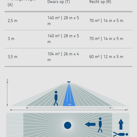
Dwars op (T)
Recht op (R)
(A)
140 m² | 28 m x 5
2,5 m
70 m² | 14 m x 5 m
m
140 m² | 28 m x 5
3 m
70 m² | 14 m x 5 m
m
104 m² | 26 m x 4
3,5 m
60 m² | 12 m x 5 m
m