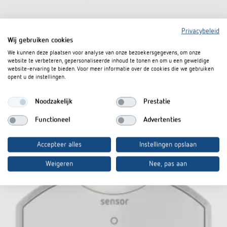
Privacybeleid
QuickSafe beschermkorf
Wij gebruiken cookies
We kunnen deze plaatsen voor analyse van onze bezoekersgegevens, om onze
Artikelnr. 9070531
website te verbeteren, gepersonaliseerde inhoud te tonen en om u een geweldige
website-ervaring te bieden. Voor meer informatie over de cookies die we gebruiken
opent u de instellingen.
Naar het product
In de documentenmand
Noodzakelijk
Prestatie
Informatieblad
Functioneel
Advertenties
Accepteer alles
Instellingen opslaan
Weigeren
Nee, pas aan