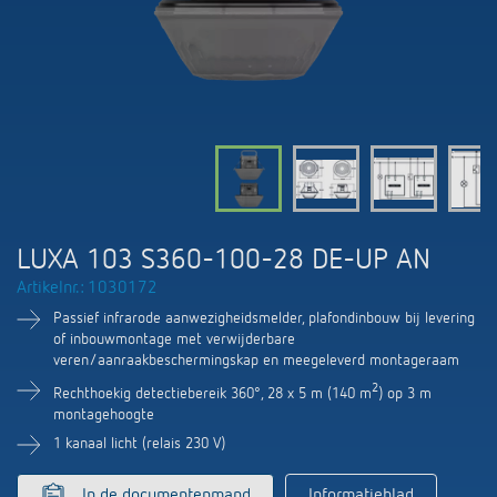
KNX-systemen
Contact
Catalogus bestellen
Theben AG
Tijd- en lichtregeling
Smart Home-systeem LUXORliving
Catalogi en brochures
Actueel
Productzoeker
Klimaatregeling
Hotline
Aanwezigheids- en bewegingsmelders
Cursus aanbod
Banen en carrière
Mediatheek
Accessoires
Contactpersonen
LED's veilig schakelen en dimmen
Persinformatie
Samenwerkingsverbanden
Nieuws
Contactpersonen OEM
CO2-concentratie betrouwbaar meten
BIM-portal
LUXA 103 S360-100-28 DE-UP AN
Duurzaamheid
LUXORliving
Aanvraag
Artikelnr.: 1030172
Smart Metering
LUXORliving partners
Passief infrarode aanwezigheidsmelder, plafondinbouw bij levering
Verkoop-in-Nederland
of inbouwmontage met verwijderbare
Klimaatregeling
veren/aanraakbeschermingskap en meegeleverd montageraam
Milieu
Verkoop in Belgie
2
Rechthoekig detectiebereik 360°, 28 x 5 m (140 m
) op 3 m
Referenties
montagehoogte
Design
Verkoop-wereldwijd
1 kanaal licht (relais 230 V)
Apps van Theben
Geschiedenis
In de documentenmand
Informatieblad