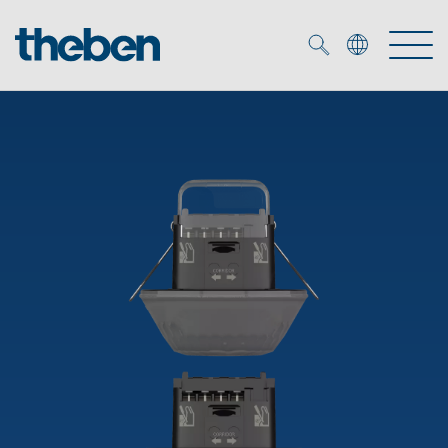
Merkzettel (
0
)
Producten
OEM
KNX
Oplossingen
Smart Home
OEM-oplossingen
DALI
Service
OEM-experts
Tijd- en lichtregeling
Aanwezigheids- en bewegingsmelders
Referenties
Onderneming
DALI-2 lichtregeling
Mediatheek
LED spot