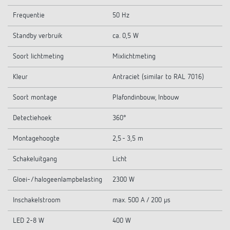
Frequentie
50 Hz
Standby verbruik
ca. 0,5 W
Soort lichtmeting
Mixlichtmeting
Kleur
Antraciet (similar to RAL 7016)
Soort montage
Plafondinbouw, Inbouw
Detectiehoek
360°
Montagehoogte
2,5 - 3,5 m
Schakeluitgang
Licht
Gloei-/halogeenlampbelasting
2300 W
Inschakelstroom
max. 500 A / 200 µs
LED 2-8 W
400 W