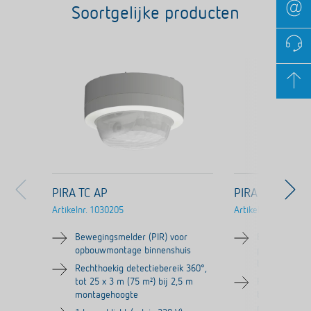
Soortgelijke producten
PIRA TC AP
PIRA TC DE
Artikelnr.
1030205
Artikelnr.
1030204
Bewegingsmelder (PIR) voor
Bewegingsmel
opbouwmontage binnenshuis
plafondinbo
binnenshuis
Rechthoekig detectiebereik 360°,
tot 25 x 3 m (75 m²) bij 2,5 m
Rechthoekig d
montagehoogte
tot 25 x 3 m 
montagehoog