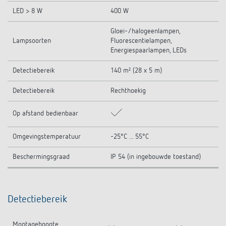
LED > 8 W
400 W
Gloei-/halogeenlampen,
Lampsoorten
Fluorescentielampen,
Energiespaarlampen, LEDs
Detectiebereik
140 m² (28 x 5 m)
Detectiebereik
Rechthoekig
Op afstand bedienbaar
Omgevingstemperatuur
-25°C ... 55°C
Beschermingsgraad
IP 54 (in ingebouwde toestand)
Detectiebereik
Montagehoogte