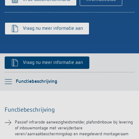
Impulsrelais: licht eenvoudig, efficiënt en
voordelig schakelen
Vraag nu meer informatie aan
Vraag nu meer informatie aan
Selecteer alstublieft
Functiebeschrijving
Functiebeschrijving
Functiebeschrijving
Technische informatie
Passief infrarode aanwezigheidsmelder, plafondinbouw bij levering
of inbouwmontage met verwijderbare
Downloads
veren/aanraakbeschermingskap en meegeleverd montageraam