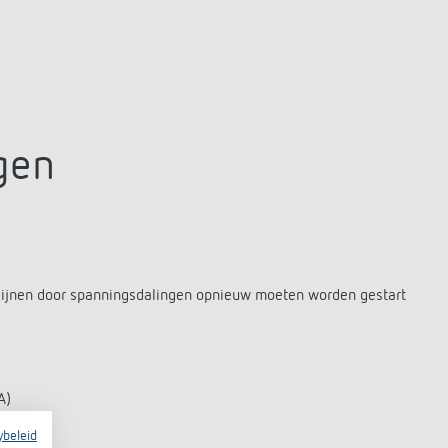
gen
-lijnen door spanningsdalingen opnieuw moeten worden gestart
mA)
ybeleid