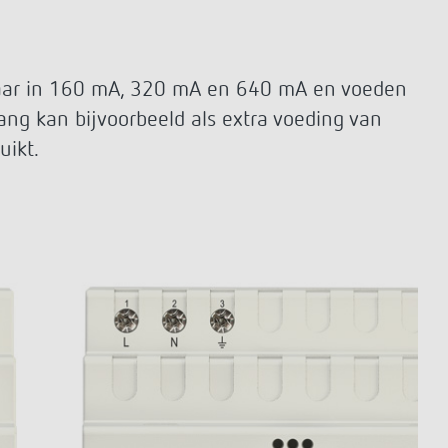
Serviceafstandsbedieningen
detectoren / stralers
Bevestigingsmateriaal melders /
stralers
aar in 160 mA, 320 mA en 640 mA en voeden
Meer informatie
ng kan bijvoorbeeld als extra voeding van
Impulsrelais: licht
uikt.
eenvoudig, efficiënt en
voordelig schakelen