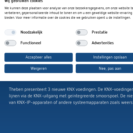
Wij gebruiken cookies
op alle modellen
We kunnen deze plaatsen voor analyse van onze bezoekersgegevens, om onze website t
verbeteren, gepersonaliseerde inhoud te tonen en om u een geweldige website-ervaring 
bieden. Voor meer informatie over de cookies die we gebruiken opent u de instellingen.
Noodzakelijk
Prestatie
Functioneel
Advertenties
Accepteer alles
Instellingen opslaan
Weigeren
Nee, pas aan
Verkorte tekst/samenv
Theben presenteert 3 nieuwe KNX voedingen. De KNX-voedingen
lijnen via de KNX-uitgang met geïntegreerde smoorspoel. De nie
van KNX-IP-apparaten of andere systeemapparaten zoals weersta