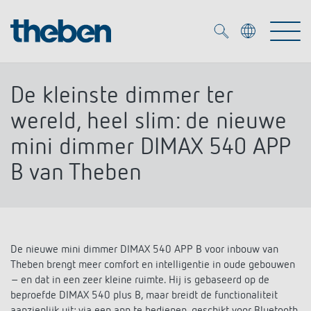
Merkzettel (
0
)
De kleinste dimmer ter
Producten
wereld, heel slim: de nieuwe
mini dimmer DIMAX 540 APP
OEM
KNX
B van Theben
Oplossingen
Smart Home
OEM-oplossingen
DALI
Service
OEM-experts
Tijd- en lichtregeling
De nieuwe mini dimmer DIMAX 540 APP B voor inbouw van
Theben brengt meer comfort en intelligentie in oude gebouwen
Aanwezigheids- en bewegingsmelders
Referenties
– en dat in een zeer kleine ruimte. Hij is gebaseerd op de
Onderneming
DALI-2 lichtregeling
Mediatheek
beproefde DIMAX 540 plus B, maar breidt de functionaliteit
LED spot