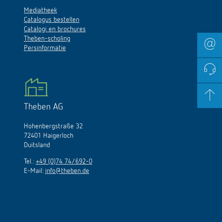
Mediatheek
Catalogus bestellen
Catalogi en brochures
Theben-scholing
Persinformatie
Theben AG
Hohenbergstraße 32
72401 Haigerloch
Duitsland
Tel.:
+49 (0)74 74/692-0
E-Mail:
info@theben.de