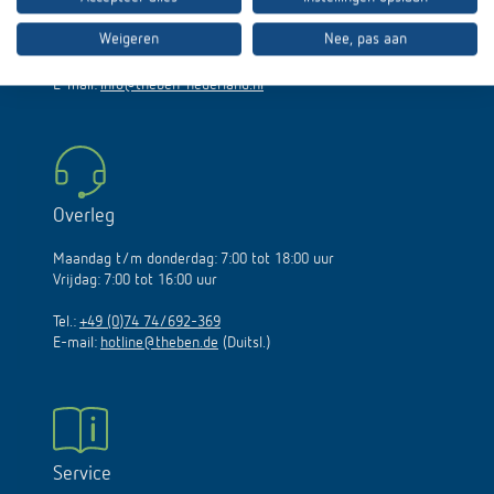
Maandag t/m donderdag: 8:30 tot 17:00 uur
Vrijdag: 08:30 tot 16:00 uur
Weigeren
Nee, pas aan
Tel.:
+31 55 2020000
E-mail:
info@theben-nederland.nl
Overleg
Maandag t/m donderdag: 7:00 tot 18:00 uur
Vrijdag: 7:00 tot 16:00 uur
Tel.:
+49 (0)74 74/692-369
E-mail:
hotline@theben.de
(Duitsl.)
Service