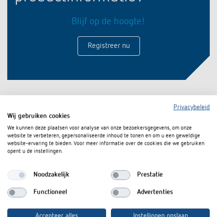
Impulsrelais: licht eenvoudig, efficiënt en
Blijf op de hoogte!
voordelig schakelen
Registreer nu
Privacybeleid
Wij gebruiken cookies
We kunnen deze plaatsen voor analyse van onze bezoekersgegevens, om onze
website te verbeteren, gepersonaliseerde inhoud te tonen en om u een geweldige
website-ervaring te bieden. Voor meer informatie over de cookies die we gebruiken
opent u de instellingen.
Theben Nederland B.V.
Noodzakelijk
Prestatie
Laan van de Leeuw 34
7324 BD Apeldoorn
Functioneel
Advertenties
Openingstijden
Accepteer alles
Instellingen opslaan