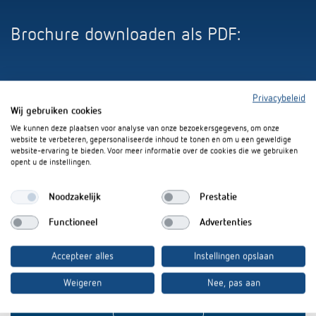
Brochure downloaden als PDF:
Privacybeleid
Nieuw producten 2019 (4 MB)
Wij gebruiken cookies
We kunnen deze plaatsen voor analyse van onze bezoekersgegevens, om onze
website te verbeteren, gepersonaliseerde inhoud te tonen en om u een geweldige
website-ervaring te bieden. Voor meer informatie over de cookies die we gebruiken
opent u de instellingen.
Noodzakelijk
Prestatie
Geïnteresseerd in onze
Functioneel
Advertenties
productinformatie?
Accepteer alles
Instellingen opslaan
Blijf op de hoogte!
Weigeren
Nee, pas aan
Registreer nu