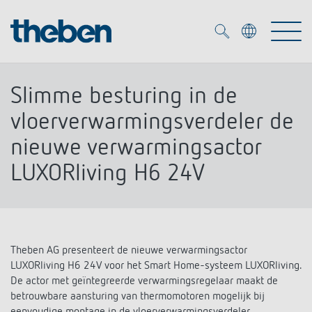
Merkzettel (
0
)
Slimme besturing in de
Producten
vloerverwarmingsverdeler de
nieuwe verwarmingsactor
OEM
KNX
LUXORliving H6 24V
Oplossingen
Smart Home
OEM-oplossingen
DALI
Service
OEM-experts
Tijd- en lichtregeling
Theben AG presenteert de nieuwe verwarmingsactor
LUXORliving H6 24V voor het Smart Home-systeem LUXORliving.
Aanwezigheids- en bewegingsmelders
Referenties
De actor met geïntegreerde verwarmingsregelaar maakt de
Onderneming
DALI-2 lichtregeling
Mediatheek
betrouwbare aansturing van thermomotoren mogelijk bij
LED spot