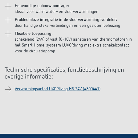
Impulsrelais: licht eenvoudig, efficiënt en
Eenvoudige opbouwmontage:
ideaal voor warmwater- en vloerverwarmingen
voordelig schakelen
Probleemloze integratie in de vloerverwarmingsverdeler:
door handige stekerverbindingen en een gesloten behuizing
Flexibele toepassing:
schakelend (24V) of vast (0-10V) aansturen van thermomotoren in
het Smart Home-systeem LUXORliving met extra schakelcontact
voor de circulatiepomp
Technische specificaties, functiebeschrijving en
overige informatie:
VerwarmingsactorLUXORliving H6 24V (4800441)