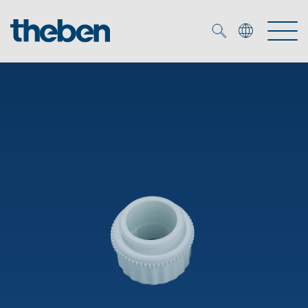
Merkzettel (
0
)
Producten
OEM
KNX
Oplossingen
Smart Home
OEM-oplossingen
DALI
Service
OEM-experts
Tijd- en lichtregeling
Aanwezigheids- en bewegingsmelders
Referenties
Onderneming
DALI-2 lichtregeling
Mediatheek
LED spot