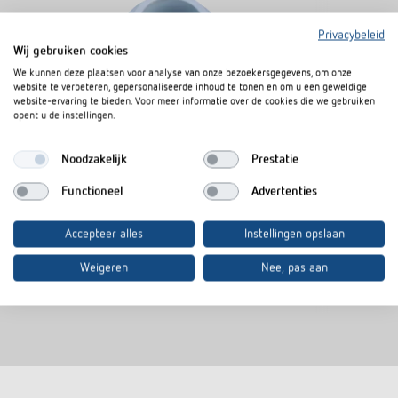
Privacybeleid
Wij gebruiken cookies
We kunnen deze plaatsen voor analyse van onze bezoekersgegevens, om onze
website te verbeteren, gepersonaliseerde inhoud te tonen en om u een geweldige
website-ervaring te bieden. Voor meer informatie over de cookies die we gebruiken
opent u de instellingen.
Ventieladapter VA 80
Artikelnr.
9070437
Noodzakelijk
Prestatie
Ventieladapter voor Onda,
Functioneel
Advertenties
Schlösser (vanaf bouwjaar 93),
Oventrop (M 30 x 1,5), Heimeier,
Accepteer alles
Instellingen opslaan
Herb, Therm-Concept, Frank, Roth
(verdeler), Dinotherm (verdeler)
Weigeren
Nee, pas aan
Overige ventieladapter op
aanvraag verkrijgbaar