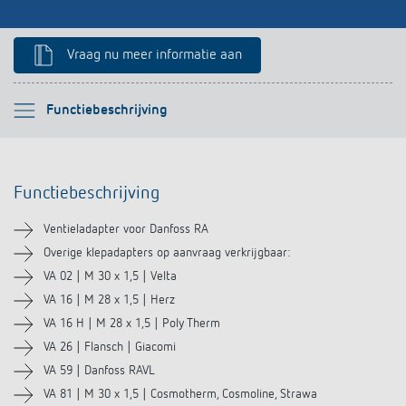
Impulsrelais: licht eenvoudig, efficiënt en
Vraag nu meer informatie aan
voordelig schakelen
Selecteer alstublieft
Functiebeschrijving
Functiebeschrijving
Functiebeschrijving
Downloads
Ventieladapter voor Danfoss RA
Soortgelijke producten
Overige klepadapters op aanvraag verkrijgbaar:
VA 02 | M 30 x 1,5 | Velta
VA 16 | M 28 x 1,5 | Herz
VA 16 H | M 28 x 1,5 | Poly Therm
VA 26 | Flansch | Giacomi
VA 59 | Danfoss RAVL
VA 81 | M 30 x 1,5 | Cosmotherm, Cosmoline, Strawa