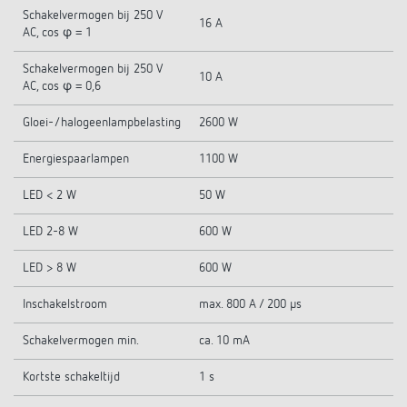
Schakelvermogen bij 250 V
16 A
AC, cos φ = 1
Schakelvermogen bij 250 V
10 A
AC, cos φ = 0,6
Gloei-/halogeenlampbelasting
2600 W
Energiespaarlampen
1100 W
LED < 2 W
50 W
LED 2-8 W
600 W
LED > 8 W
600 W
Inschakelstroom
max. 800 A / 200 µs
Schakelvermogen min.
ca. 10 mA
Kortste schakeltijd
1 s