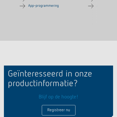
App-programmering
App-program
Geïnteresseerd in onze
productinformatie?
Blijf op de hoogte!
Registreer nu