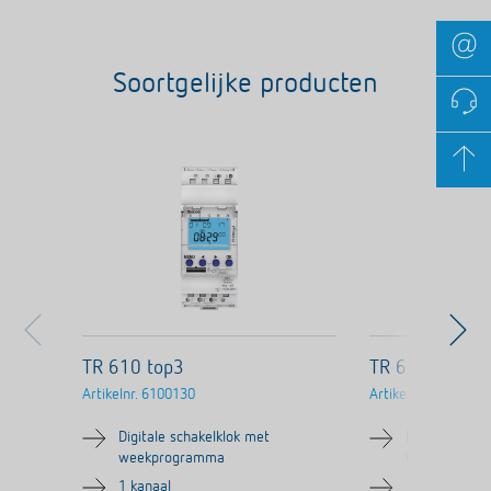
Soortgelijke producten
TR 610 top3
TR 610 top3 
Artikelnr.
6100130
Artikelnr.
6104130
Digitale schakelklok met
Digitale scha
weekprogramma
weekprogra
1 kanaal
1 kanaal