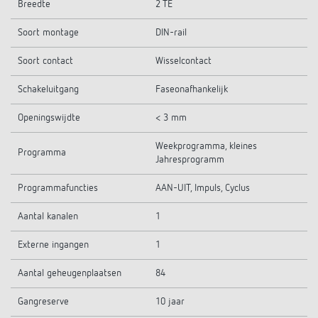
Breedte
2 TE
Soort montage
DIN-rail
Soort contact
Wisselcontact
Schakeluitgang
Faseonafhankelijk
Openingswijdte
< 3 mm
Weekprogramma, kleines
Programma
Jahresprogramm
Programmafuncties
AAN-UIT, Impuls, Cyclus
Aantal kanalen
1
Externe ingangen
1
Aantal geheugenplaatsen
84
Gangreserve
10 jaar