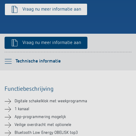
Impulsrelais: licht eenvoudig, efficiënt en
Vraag nu meer informatie aan
voordelig schakelen
Vraag nu meer informatie aan
Selecteer alstublieft
Technische informatie
Functiebeschrijving
Functiebeschrijving
Technische informatie
Digitale schakelklok met weekprogramma
Downloads
1 kanaal
App-programmering mogelijk
Accessoires
Veilige overdracht met optionele
Bluetooth Low Energy OBELISK top3