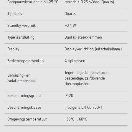
Gangnauwkeurigheid bij 25 °C
typisch ± 0,25 s/dag (Quarts)
Tijdbasis
Quarts
Standby verbruik
~0,4 W
Type aansluiting
DuoFix-steekklemmen
Display
Displayverlichting (uitschakelbaar)
Bedieningselementen
4 tiptoetsen
Tegen hoge temperaturen
Behuizing- en
bestendige, zelfdovende
isolatiemateriaal
thermoplasten
Beschermingsgraad
IP 20
Beschermingsklasse
II volgens EN 60 730-1
Omgevingstemperatuur
-30°C ... 60°C