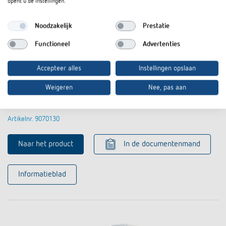
opent u de instellingen.
Noodzakelijk
Prestatie
Functioneel
Advertenties
Accepteer alles
Instellingen opslaan
Weigeren
Nee, pas aan
Bluetooth OBELISK top3
Artikelnr. 9070130
Naar het product
In de documentenmand
Informatieblad