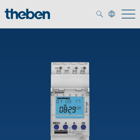
Merkzettel (
0
)
Producten
OEM
KNX
Oplossingen
Smart Home
OEM-oplossingen
DALI
Service
OEM-experts
Tijd- en lichtregeling
Aanwezigheids- en bewegingsmelders
Referenties
Onderneming
DALI-2 lichtregeling
Mediatheek
LED spot