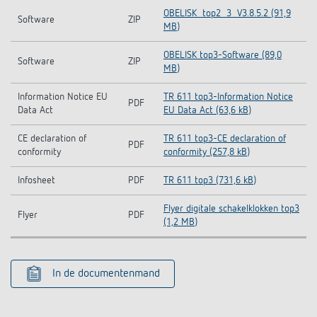
OBELISK_top2_3_V3.8.5.2 (91,9
Software
ZIP
MB)
OBELISK top3-Software (89,0
Software
ZIP
MB)
Information Notice EU
TR 611 top3-Information Notice
PDF
Data Act
EU Data Act (63,6 kB)
CE declaration of
TR 611 top3-CE declaration of
PDF
conformity
conformity (257,8 kB)
Infosheet
PDF
TR 611 top3 (731,6 kB)
Flyer digitale schakelklokken top3
Flyer
PDF
(1,2 MB)
In de documentenmand