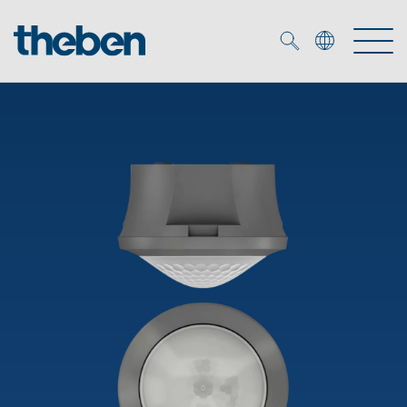
Merkzettel (
0
)
Producten
OEM
KNX
Oplossingen
Smart Home
OEM-oplossingen
DALI
Service
OEM-experts
Tijd- en lichtregeling
Aanwezigheids- en bewegingsmelders
Referenties
Onderneming
DALI-2 lichtregeling
Mediatheek
LED spot