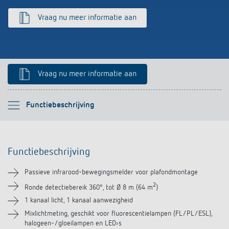
Impulsrelais: licht eenvoudig, efficiënt en
Vraag nu meer informatie aan
voordelig schakelen
Vraag nu meer informatie aan
Selecteer alstublieft
Functiebeschrijving
Functiebeschrijving
Functiebeschrijving
Technische informatie
Passieve infrarood-bewegingsmelder voor plafondmontage
Downloads
2
Ronde detectiebereik 360°, tot Ø 8 m (64 m
)
1 kanaal licht, 1 kanaal aanwezigheid
Accessoires
Mixlichtmeting, geschikt voor fluorescentielampen (FL/PL/ESL),
halogeen-/gloeilampen en LED›s