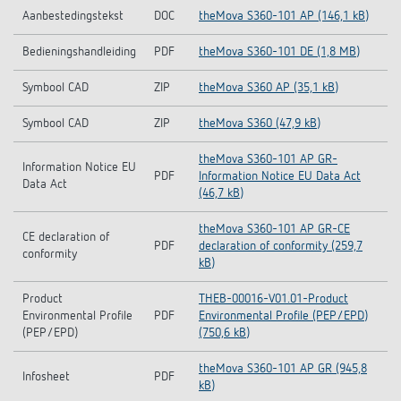
Aanbestedingstekst
DOC
theMova S360-101 AP (146,1 kB)
Bedieningshandleiding
PDF
theMova S360-101 DE (1,8 MB)
Symbool CAD
ZIP
theMova S360 AP (35,1 kB)
Symbool CAD
ZIP
theMova S360 (47,9 kB)
theMova S360-101 AP GR-
Information Notice EU
PDF
Information Notice EU Data Act
Data Act
(46,7 kB)
theMova S360-101 AP GR-CE
CE declaration of
PDF
declaration of conformity (259,7
conformity
kB)
Product
THEB-00016-V01.01-Product
Environmental Profile
PDF
Environmental Profile (PEP/EPD)
(PEP/EPD)
(750,6 kB)
theMova S360-101 AP GR (945,8
Infosheet
PDF
kB)