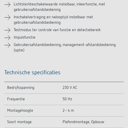
Soortgelijke producten
Lichtsterkteschakelwaarde instelbaar, inleerfunctie, met
gebruikersafstandsbediening
Inschakelvertraging en nalooptijd instelbaar met
gebruikersafstandsbediening
Testmodus ter controle van functie en detectiebereik
Impulsfunctie
Gebruikersafstandsbediening, management-afstandsbediening
(optie)
Technische specificaties
Bedrijfsspanning
230 V AC
Frequentie
50 Hz
Montagehoogte
2 - 4 m
Soort montage
Plafondmontage, Opbouw