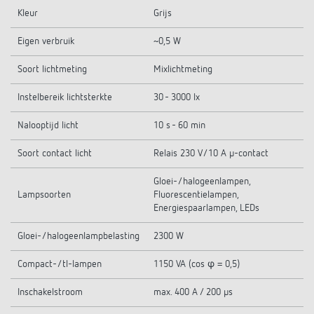
Kleur
Grijs
Eigen verbruik
~0,5 W
Soort lichtmeting
Mixlichtmeting
Instelbereik lichtsterkte
30 - 3000 lx
Nalooptijd licht
10 s - 60 min
Soort contact licht
Relais 230 V/10 A µ-contact
Gloei-/halogeenlampen,
Lampsoorten
Fluorescentielampen,
Energiespaarlampen, LEDs
Gloei-/halogeenlampbelasting
2300 W
Compact-/tl-lampen
1150 VA (cos φ = 0,5)
Inschakelstroom
max. 400 A / 200 µs