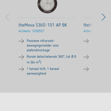
theMova S360-101 AP BK
theMova S360
Artikelnr.
1030557
Artikelnr.
1030555
Passieve infrarood-
Passieve infr
bewegingsmelder voor
bewegingsme
plafondmontage
plafondmont
Ronde detectiebereik 360°, tot Ø 8
Ronde detecti
2
2
m (64 m
)
m (64 m
)
1 kanaal licht, 1 kanaal
1 kanaal licht
aanwezigheid
aanwezighei