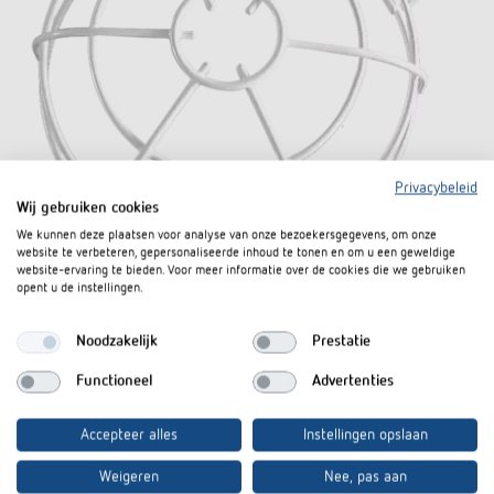
Privacybeleid
Wij gebruiken cookies
We kunnen deze plaatsen voor analyse van onze bezoekersgegevens, om onze
website te verbeteren, gepersonaliseerde inhoud te tonen en om u een geweldige
website-ervaring te bieden. Voor meer informatie over de cookies die we gebruiken
opent u de instellingen.
Noodzakelijk
Prestatie
Functioneel
Advertenties
QuickSafe beschermkorf
Artikelnr. 9070531
Accepteer alles
Instellingen opslaan
Weigeren
Nee, pas aan
Naar het product
In de documentenmand