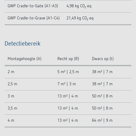
GWP Cradle-to-Gate (A1-A3)
4,98 kg CO₂ eq
GWP Cradle-to-Grave (A1-C4)
21,49 kg CO₂ eq
Detectiebereik
Montagehoogte (A)
Recht op (R)
Dwars op (t)
2 m
5 m² | 2,5 m
38 m² | 7 m
2,5 m
7 m² | 3 m
38 m² | 7 m
3 m
13 m² | 4 m
50 m² | 8 m
3,5 m
13 m² | 4 m
50 m² | 8 m
4 m
13 m² | 4 m
64 m² | 9 m