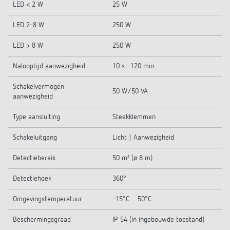
LED < 2 W
25 W
LED 2-8 W
250 W
LED > 8 W
250 W
Nalooptijd aanwezigheid
10 s - 120 min
Schakelvermogen
50 W/50 VA
aanwezigheid
Type aansluiting
Steekklemmen
Schakeluitgang
Licht | Aanwezigheid
Detectiebereik
50 m² (ø 8 m)
Detectiehoek
360°
Omgevingstemperatuur
-15°C ... 50°C
Beschermingsgraad
IP 54 (in ingebouwde toestand)