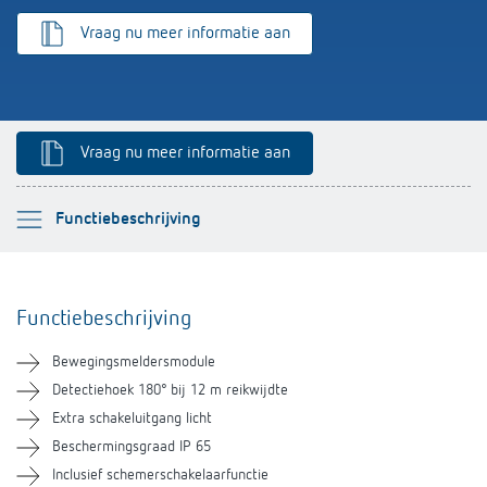
Impulsrelais: licht eenvoudig, efficiënt en
Vraag nu meer informatie aan
voordelig schakelen
Vraag nu meer informatie aan
Selecteer alstublieft
Functiebeschrijving
Functiebeschrijving
Functiebeschrijving
Technische informatie
Bewegingsmeldersmodule
Downloads
Detectiehoek 180° bij 12 m reikwijdte
Extra schakeluitgang licht
Soortgelijke producten
Beschermingsgraad IP 65
Inclusief schemerschakelaarfunctie