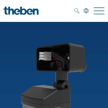
Merkzettel (
0
)
Producten
OEM
KNX
Oplossingen
Smart Home
OEM-oplossingen
DALI
Service
OEM-experts
Tijd- en lichtregeling
Aanwezigheids- en bewegingsmelders
Referenties
Onderneming
DALI-2 lichtregeling
Mediatheek
LED spot