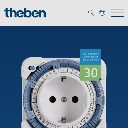
Merkzettel (
0
)
Producten
OEM
KNX
Oplossingen
Smart Home
OEM-oplossingen
DALI
Service
OEM-experts
Tijd- en lichtregeling
Aanwezigheids- en bewegingsmelders
Referenties
Onderneming
DALI-2 lichtregeling
Mediatheek
LED spot