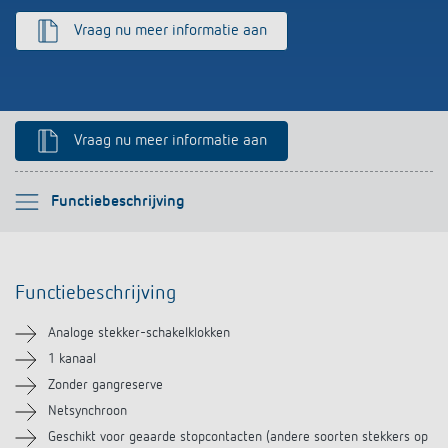
Impulsrelais: licht eenvoudig, efficiënt en
Vraag nu meer informatie aan
voordelig schakelen
Vraag nu meer informatie aan
Selecteer alstublieft
Functiebeschrijving
Functiebeschrijving
Functiebeschrijving
Technische informatie
Analoge stekker-schakelklokken
Downloads
1 kanaal
Zonder gangreserve
Soortgelijke producten
Netsynchroon
Geschikt voor geaarde stopcontacten (andere soorten stekkers op