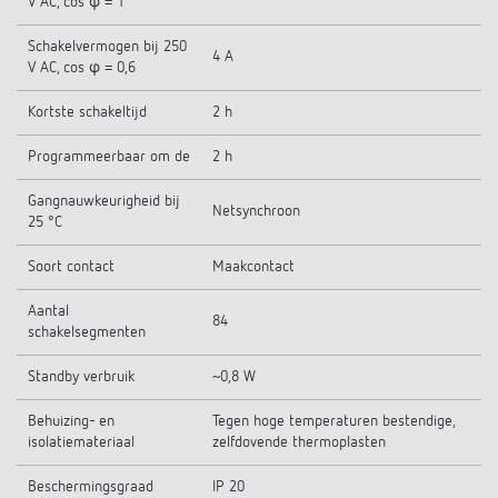
V AC, cos φ = 1
Schakelvermogen bij 250
4 A
V AC, cos φ = 0,6
Kortste schakeltijd
2 h
Programmeerbaar om de
2 h
Gangnauwkeurigheid bij
Netsynchroon
25 °C
Soort contact
Maakcontact
Aantal
84
schakelsegmenten
Standby verbruik
~0,8 W
Behuizing- en
Tegen hoge temperaturen bestendige,
isolatiemateriaal
zelfdovende thermoplasten
Beschermingsgraad
IP 20