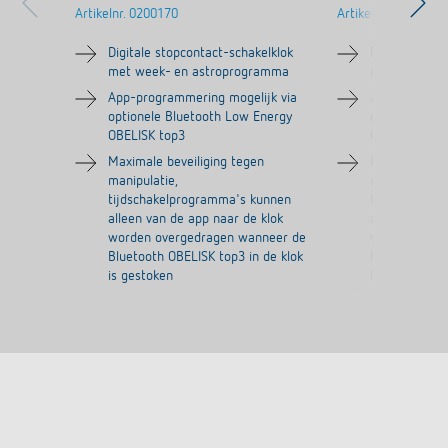
Artikelnr.
0200170
Artikelnr.
0200130
Digitale stopcontact-schakelklok
Digitale stop
met week- en astroprogramma
met weekpr
App-programmering mogelijk via
App-programm
optionele Bluetooth Low Energy
optionele Bl
OBELISK top3
OBELISK top3
Maximale beveiliging tegen
Maximale bev
manipulatie,
manipulatie,
tijdschakelprogramma's kunnen
tijdschakelp
alleen van de app naar de klok
alleen van de
worden overgedragen wanneer de
worden over
Bluetooth OBELISK top3 in de klok
Bluetooth OBE
is gestoken
is gestoken