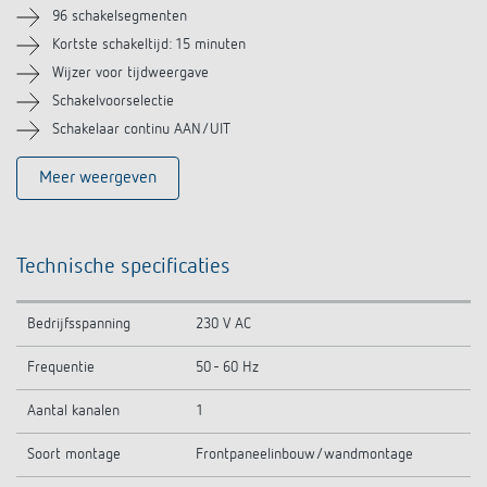
Soortgelijke producten
96 schakelsegmenten
Kortste schakeltijd: 15 minuten
Wijzer voor tijdweergave
Schakelvoorselectie
Schakelaar continu AAN/UIT
Meer weergeven
Technische specificaties
Bedrijfsspanning
230 V AC
Frequentie
50 - 60 Hz
Aantal kanalen
1
Soort montage
Frontpaneelinbouw/wandmontage