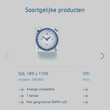
Soortgelijke producten
SUL 189 s 110V
SYN 169 s
Artikelnr.
1891801
Artikelnr.
1690801
Analoge schakelklok
Analoge scha
1 kanaal
1 kanaal
Met gangreserve (NiMH-cel)
Zonder gangr