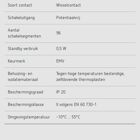
Soort contact
Wisselcontact
Schakeluitgang
Potentiaalvrij
Aantal
96
schakelsegmenten
Standby verbruik
0,5 W
Keurmerk
EMV
Behuizing- en
Tegen hoge temperaturen bestendige,
isolatiemateriaal
zelfdovende thermoplasten
Beschermingsgraad
IP 20
Beschermingsklasse
II volgens EN 60 730-1
Omgevingstemperatuur
-10°C ... 55°C