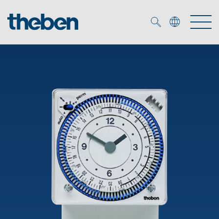
Merkzettel (
0
)
Producten
OEM
KNX
Oplossingen
Smart Home
OEM-oplossingen
DALI
Service
OEM-experts
Tijd- en lichtregeling
Aanwezigheids- en bewegingsmelders
Referenties
Onderneming
DALI-2 lichtregeling
Mediatheek
LED spot