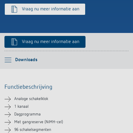
Impulsrelais: licht eenvoudig, efficiënt en
Vraag nu meer informatie aan
voordelig schakelen
Vraag nu meer informatie aan
Selecteer alstublieft
Downloads
Functiebeschrijving
Functiebeschrijving
Technische informatie
Analoge schakelklok
Downloads
1 kanaal
Dagprogramma
Accessoires
Met gangreserve (NiMH-cel)
96 schakelsegmenten