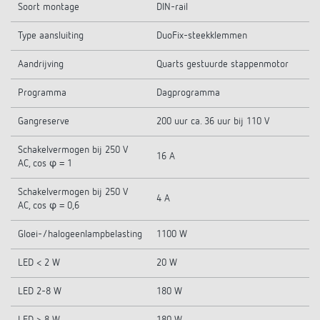
Soort montage
DIN-rail
Type aansluiting
DuoFix-steekklemmen
Aandrijving
Quarts gestuurde stappenmotor
Programma
Dagprogramma
Gangreserve
200 uur ca. 36 uur bij 110 V
Schakelvermogen bij 250 V
16 A
AC, cos φ = 1
Schakelvermogen bij 250 V
4 A
AC, cos φ = 0,6
Gloei-/halogeenlampbelasting
1100 W
LED < 2 W
20 W
LED 2-8 W
180 W