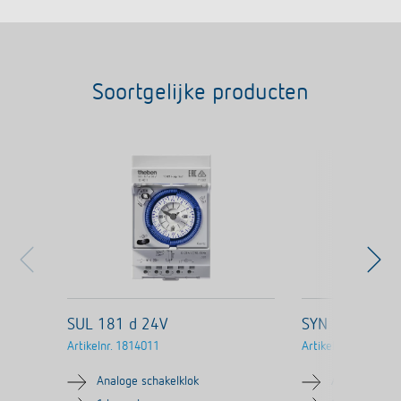
Soortgelijke producten
SUL 181 d 24V
SYN 161 d
Artikelnr.
1814011
Artikelnr.
1610011
Analoge schakelklok
Analoge scha