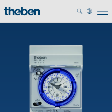
Merkzettel (
0
)
Producten
OEM
KNX
Oplossingen
Smart Home
OEM-oplossingen
DALI
Service
OEM-experts
Tijd- en lichtregeling
Aanwezigheids- en bewegingsmelders
Referenties
Onderneming
DALI-2 lichtregeling
Mediatheek
LED spot