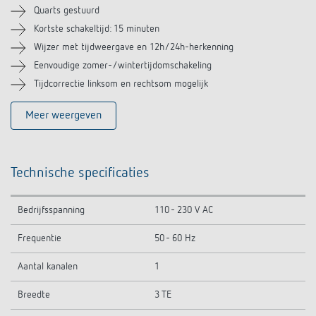
Soortgelijke producten
Quarts gestuurd
Kortste schakeltijd: 15 minuten
Wijzer met tijdweergave en 12h/24h-herkenning
Eenvoudige zomer-/wintertijdomschakeling
Tijdcorrectie linksom en rechtsom mogelijk
Meer weergeven
Technische specificaties
Bedrijfsspanning
110 - 230 V AC
Frequentie
50 - 60 Hz
Aantal kanalen
1
Breedte
3 TE