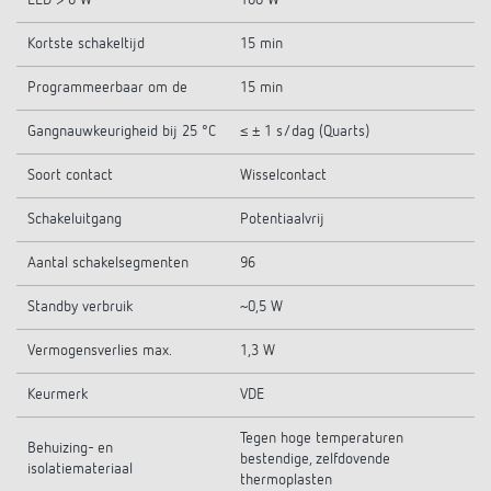
LED > 8 W
180 W
Kortste schakeltijd
15 min
Programmeerbaar om de
15 min
Gangnauwkeurigheid bij 25 °C
≤ ± 1 s/dag (Quarts)
Soort contact
Wisselcontact
Schakeluitgang
Potentiaalvrij
Aantal schakelsegmenten
96
Standby verbruik
~0,5 W
Vermogensverlies max.
1,3 W
Keurmerk
VDE
Tegen hoge temperaturen
Behuizing- en
bestendige, zelfdovende
isolatiemateriaal
thermoplasten