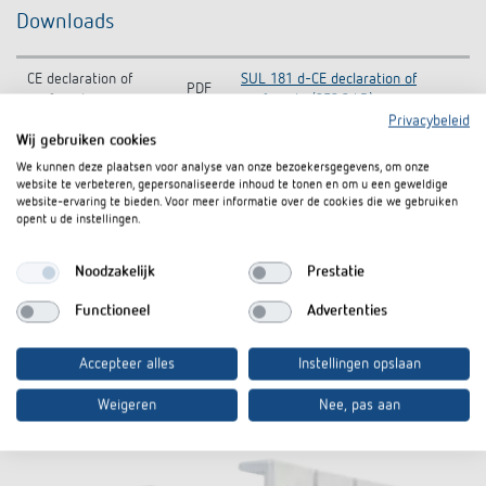
Downloads
CE declaration of
SUL 181 d-CE declaration of
PDF
conformity
conformity (252,3 kB)
Privacybeleid
Wij gebruiken cookies
SUL 181 d-Operating instructions
Bedieningshandleiding
PDF
(18,8 MB)
We kunnen deze plaatsen voor analyse van onze bezoekersgegevens, om onze
website te verbeteren, gepersonaliseerde inhoud te tonen en om u een geweldige
website-ervaring te bieden. Voor meer informatie over de cookies die we gebruiken
Infosheet
PDF
SUL 181 d (552,4 kB)
opent u de instellingen.
Noodzakelijk
Prestatie
In de documentenmand
Functioneel
Advertenties
Accepteer alles
Instellingen opslaan
Accessoires
Weigeren
Nee, pas aan