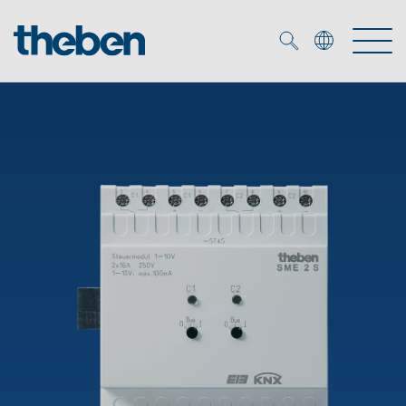
Merkzettel (
0
)
Producten
OEM
KNX
Oplossingen
Smart Home
OEM-oplossingen
DALI
Service
OEM-experts
Tijd- en lichtregeling
Aanwezigheids- en bewegingsmelders
Referenties
Onderneming
DALI-2 lichtregeling
Mediatheek
LED spot