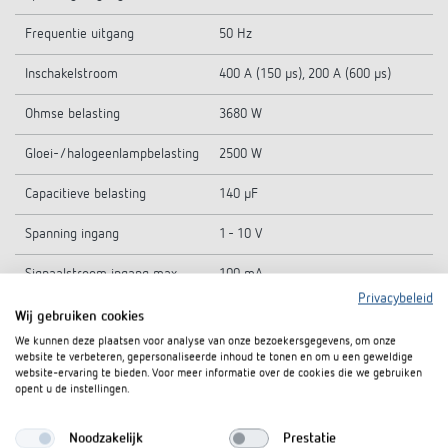
Frequentie uitgang
50 Hz
Inschakelstroom
400 A (150 µs), 200 A (600 µs)
Ohmse belasting
3680 W
Gloei-/halogeenlampbelasting
2500 W
Capacitieve belasting
140 µF
Spanning ingang
1 - 10 V
Signaalstroom ingang max.
100 mA
Privacybeleid
Signaalduur
Continu
Wij gebruiken cookies
We kunnen deze plaatsen voor analyse van onze bezoekersgegevens, om onze
Max. kabellengte
500 m
website te verbeteren, gepersonaliseerde inhoud te tonen en om u een geweldige
website-ervaring te bieden. Voor meer informatie over de cookies die we gebruiken
opent u de instellingen.
Omgevingstemperatuur
-5°C ... 45°C
Beschermingsgraad
IP 20
Noodzakelijk
Prestatie