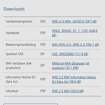
Downloads
Aanbestedingstekst
DOC
SME-2-S-KNX_4910274 (28,7 kB)
SMG2_SMG2S_V1_1_1101 (428,8
Handboek
PDF
kB)
Bedieningshandleiding
PDF
KNX-SMG-2-S_SME-2-S (392,1 kB)
Symbool CAD
ZIP
CAD_SME2SKNX (111,9 kB)
KNX-database (alle
KNXprod-KNX-Database (all
ZIP
producten)
products) (22,1 MB)
Information Notice EU
SME 2 S KNX-Information Notice
PDF
Data Act
EU Data Act (58,6 kB)
Infosheet
PDF
SME 2 S KNX (220,0 kB)