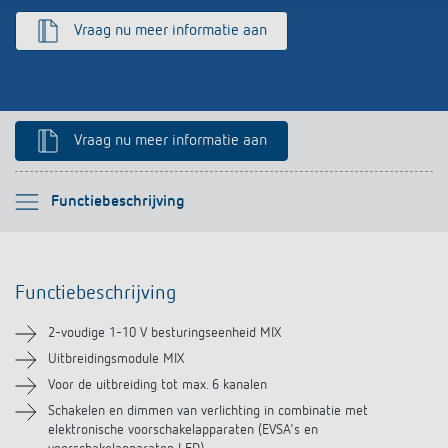
Impulsrelais: licht eenvoudig, efficiënt en
Vraag nu meer informatie aan
voordelig schakelen
Vraag nu meer informatie aan
Selecteer alstublieft
Functiebeschrijving
Functiebeschrijving
Functiebeschrijving
Technische informatie
2-voudige 1-10 V besturingseenheid MIX
Downloads
Uitbreidingsmodule MIX
Voor de uitbreiding tot max. 6 kanalen
Schakelen en dimmen van verlichting in combinatie met
elektronische voorschakelapparaten (EVSA's en