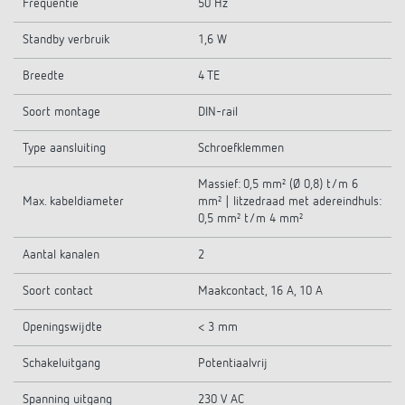
Frequentie
50 Hz
Standby verbruik
1,6 W
Breedte
4 TE
Soort montage
DIN-rail
Type aansluiting
Schroefklemmen
Massief: 0,5 mm² (Ø 0,8) t/m 6
Max. kabeldiameter
mm² | litzedraad met adereindhuls:
0,5 mm² t/m 4 mm²
Aantal kanalen
2
Soort contact
Maakcontact, 16 A, 10 A
Openingswijdte
< 3 mm
Schakeluitgang
Potentiaalvrij
Spanning uitgang
230 V AC