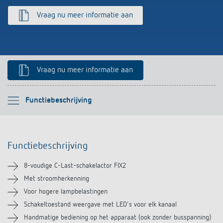
Impulsrelais: licht eenvoudig, efficiënt en
Vraag nu meer informatie aan
voordelig schakelen
Vraag nu meer informatie aan
Selecteer alstublieft
Functiebeschrijving
Functiebeschrijving
Functiebeschrijving
Technische informatie
8-voudige C-Last-schakelactor FIX2
Downloads
Met stroomherkenning
Voor hogere lampbelastingen
Soortgelijke producten
Schakeltoestand weergave met LED's voor elk kanaal
Handmatige bediening op het apparaat (ook zonder busspanning)