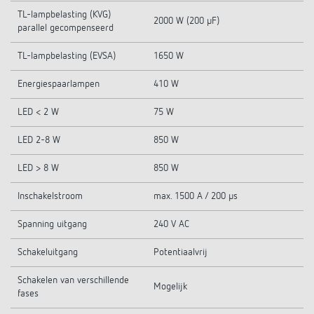
TL-lampbelasting (KVG)
2000 W (200 µF)
parallel gecompenseerd
TL-lampbelasting (EVSA)
1650 W
Energiespaarlampen
410 W
LED < 2 W
75 W
LED 2-8 W
850 W
LED > 8 W
850 W
Inschakelstroom
max. 1500 A / 200 µs
Spanning uitgang
240 V AC
Schakeluitgang
Potentiaalvrij
Schakelen van verschillende
Mogelijk
fases