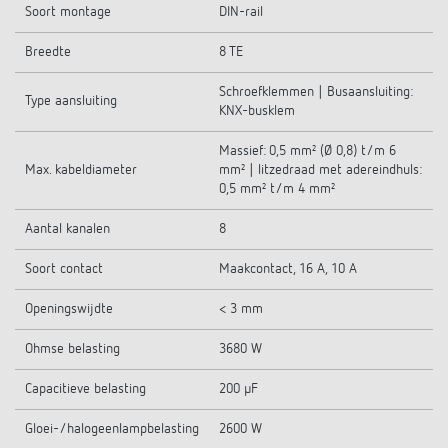
Soort montage
DIN-rail
Breedte
8 TE
Schroefklemmen | Busaansluiting:
Type aansluiting
KNX-busklem
Massief: 0,5 mm² (Ø 0,8) t/m 6
Max. kabeldiameter
mm² | litzedraad met adereindhuls:
0,5 mm² t/m 4 mm²
Aantal kanalen
8
Soort contact
Maakcontact, 16 A, 10 A
Openingswijdte
< 3 mm
Ohmse belasting
3680 W
Capacitieve belasting
200 µF
Gloei-/halogeenlampbelasting
2600 W