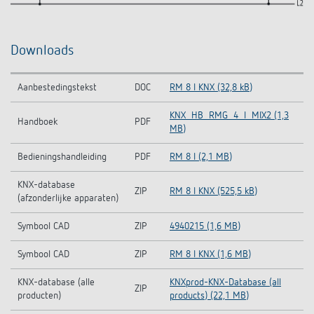
Downloads
Aanbestedingstekst
DOC
RM 8 I KNX (32,8 kB)
KNX_HB_RMG_4_I_MIX2 (1,3
Handboek
PDF
MB)
Bedieningshandleiding
PDF
RM 8 I (2,1 MB)
KNX-database
ZIP
RM 8 I KNX (525,5 kB)
(afzonderlijke apparaten)
Symbool CAD
ZIP
4940215 (1,6 MB)
Symbool CAD
ZIP
RM 8 I KNX (1,6 MB)
KNX-database (alle
KNXprod-KNX-Database (all
ZIP
producten)
products) (22,1 MB)