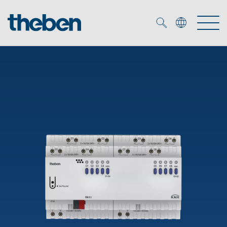
Merkzettel (
0
)
Producten
OEM
KNX
Oplossingen
Smart Home
OEM-oplossingen
DALI
Service
OEM-experts
Tijd- en lichtregeling
Aanwezigheids- en bewegingsmelders
Referenties
Onderneming
DALI-2 lichtregeling
Mediatheek
LED spot