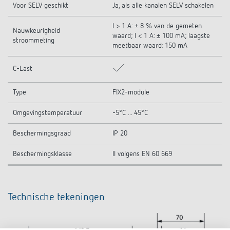
Voor SELV geschikt
Ja, als alle kanalen SELV schakelen
I > 1 A: ± 8 % van de gemeten
Nauwkeurigheid
waard; I < 1 A: ± 100 mA; laagste
stroommeting
meetbaar waard: 150 mA
C-Last
Type
FIX2-module
Omgevingstemperatuur
-5°C ... 45°C
Beschermingsgraad
IP 20
Beschermingsklasse
II volgens EN 60 669
Technische tekeningen