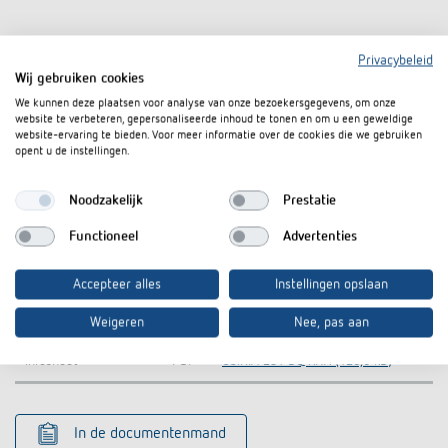
Downloads
Privacybeleid
Wij gebruiken cookies
Handboek
PDF
OSIRIA (609,4 kB)
We kunnen deze plaatsen voor analyse van onze bezoekersgegevens, om onze
website te verbeteren, gepersonaliseerde inhoud te tonen en om u een geweldige
website-ervaring te bieden. Voor meer informatie over de cookies die we gebruiken
Bedieningshandleiding
PDF
OSIRIA (262,5 kB)
opent u de instellingen.
KNX-database (alle
KNXprod-KNX-Database (all
ZIP
Noodzakelijk
Prestatie
producten)
products) (22,1 MB)
Functioneel
Advertenties
Information Notice EU
OSIRIA 251 BQ KNX-Information
PDF
Data Act
Notice EU Data Act (59,1 kB)
Accepteer alles
Instellingen opslaan
CE declaration of
OSIRIA 251 BQ KNX-CE declaration
PDF
conformity
of conformity (308,4 kB)
Weigeren
Nee, pas aan
Infosheet
PDF
OSIRIA 251 BQ KNX (120,6 kB)
In de documentenmand