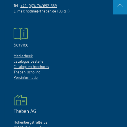
Tel.:
+49 (0)74 74/692-369
E-mail:
hotline@theben.de
(Duitsl.)
Service
Mediatheek
Catalogus bestellen
Catalogi en brochures
Theben-scholing
Persinformatie
Theben AG
Hohenbergstraße 32