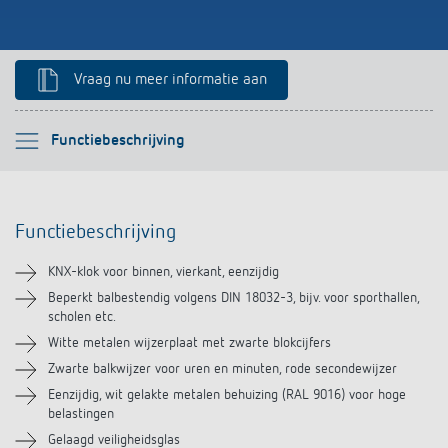
Impulsrelais: licht eenvoudig, efficiënt en
voordelig schakelen
Vraag nu meer informatie aan
Selecteer alstublieft
Functiebeschrijving
Functiebeschrijving
Functiebeschrijving
Technische informatie
KNX-klok voor binnen, vierkant, eenzijdig
Downloads
Beperkt balbestendig volgens DIN 18032-3, bijv. voor sporthallen,
scholen etc.
Witte metalen wijzerplaat met zwarte blokcijfers
Zwarte balkwijzer voor uren en minuten, rode secondewijzer
Eenzijdig, wit gelakte metalen behuizing (RAL 9016) voor hoge
belastingen
Gelaagd veiligheidsglas