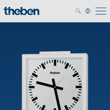
Merkzettel (
0
)
Producten
OEM
KNX
Oplossingen
Smart Home
OEM-oplossingen
DALI
Service
OEM-experts
Tijd- en lichtregeling
Aanwezigheids- en bewegingsmelders
Referenties
Onderneming
DALI-2 lichtregeling
Mediatheek
LED spot