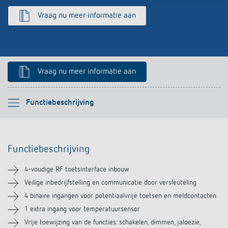
Impulsrelais: licht eenvoudig, efficiënt en
Vraag nu meer informatie aan
voordelig schakelen
Vraag nu meer informatie aan
Selecteer alstublieft
Functiebeschrijving
Functiebeschrijving
Functiebeschrijving
Technische informatie
4-voudige RF toetsinterface inbouw
Downloads
Veilige inbedrijfstelling en communicatie door versleuteling
4 binaire ingangen voor potentiaalvrije toetsen en meldcontacten
Accessoires
1 extra ingang voor temperatuursensor
Vrije toewijzing van de functies: schakelen, dimmen, jaloezie,