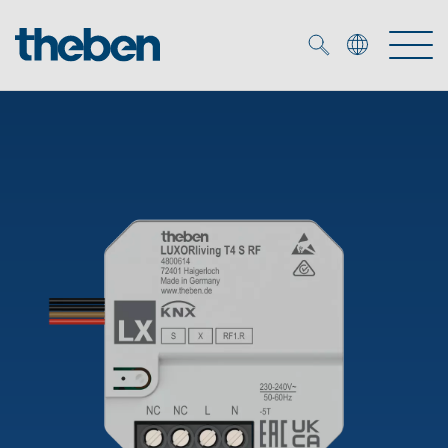
Merkzettel (
0
)
Producten
OEM
KNX
Oplossingen
Smart Home
OEM-oplossingen
DALI
Service
OEM-experts
Tijd- en lichtregeling
Aanwezigheids- en bewegingsmelders
Referenties
Onderneming
DALI-2 lichtregeling
Mediatheek
LED spot