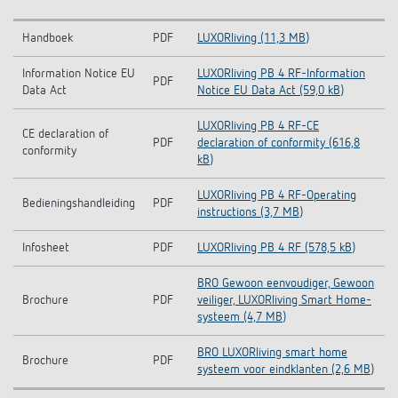
Handboek
PDF
LUXORliving (11,3 MB)
Information Notice EU
LUXORliving PB 4 RF-Information
PDF
Data Act
Notice EU Data Act (59,0 kB)
LUXORliving PB 4 RF-CE
CE declaration of
PDF
declaration of conformity (616,8
conformity
kB)
LUXORliving PB 4 RF-Operating
Bedieningshandleiding
PDF
instructions (3,7 MB)
Infosheet
PDF
LUXORliving PB 4 RF (578,5 kB)
BRO Gewoon eenvoudiger, Gewoon
Brochure
PDF
veiliger, LUXORliving Smart Home-
systeem (4,7 MB)
BRO LUXORliving smart home
Brochure
PDF
systeem voor eindklanten (2,6 MB)