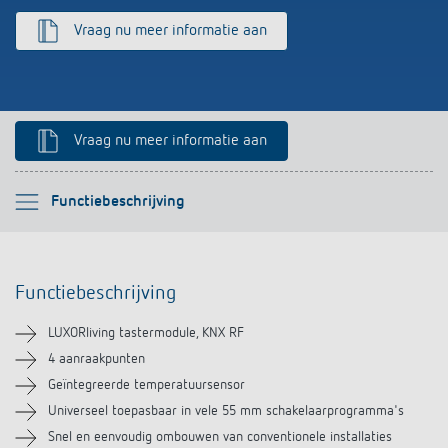
Impulsrelais: licht eenvoudig, efficiënt en
Vraag nu meer informatie aan
voordelig schakelen
Vraag nu meer informatie aan
Selecteer alstublieft
Functiebeschrijving
Functiebeschrijving
Functiebeschrijving
Technische informatie
LUXORliving tastermodule, KNX RF
Downloads
4 aanraakpunten
Geïntegreerde temperatuursensor
Accessoires
Universeel toepasbaar in vele 55 mm schakelaarprogramma's
Snel en eenvoudig ombouwen van conventionele installaties