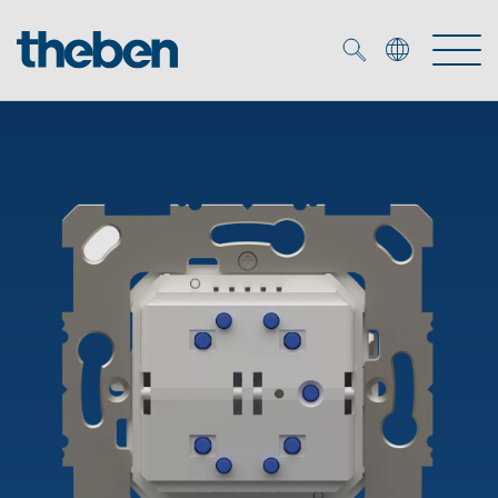
Merkzettel (
0
)
Producten
OEM
KNX
Oplossingen
Smart Home
OEM-oplossingen
DALI
Service
OEM-experts
Tijd- en lichtregeling
Aanwezigheids- en bewegingsmelders
Referenties
Onderneming
DALI-2 lichtregeling
Mediatheek
LED spot