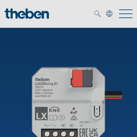
Merkzettel (
0
)
Producten
OEM
KNX
Oplossingen
Smart Home
OEM-oplossingen
DALI
Service
OEM-experts
Tijd- en lichtregeling
Aanwezigheids- en bewegingsmelders
Referenties
Onderneming
DALI-2 lichtregeling
Mediatheek
LED spot