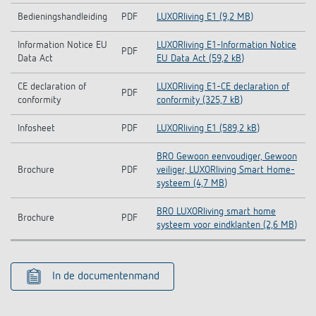
Bedieningshandleiding
PDF
LUXORliving E1 (9,2 MB)
Information Notice EU
LUXORliving E1-Information Notice
PDF
Data Act
EU Data Act (59,2 kB)
CE declaration of
LUXORliving E1-CE declaration of
PDF
conformity
conformity (325,7 kB)
Infosheet
PDF
LUXORliving E1 (589,2 kB)
BRO Gewoon eenvoudiger, Gewoon
Brochure
PDF
veiliger, LUXORliving Smart Home-
systeem (4,7 MB)
BRO LUXORliving smart home
Brochure
PDF
systeem voor eindklanten (2,6 MB)
In de documentenmand