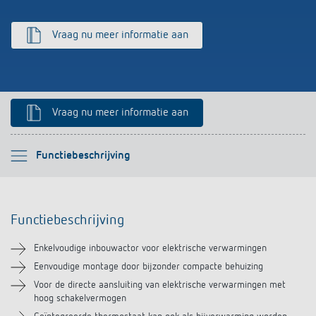
Impulsrelais: licht eenvoudig, efficiënt en
Vraag nu meer informatie aan
voordelig schakelen
Vraag nu meer informatie aan
Selecteer alstublieft
Functiebeschrijving
Functiebeschrijving
Functiebeschrijving
Technische informatie
Enkelvoudige inbouwactor voor elektrische verwarmingen
Downloads
Eenvoudige montage door bijzonder compacte behuizing
Voor de directe aansluiting van elektrische verwarmingen met
hoog schakelvermogen
Accessoires