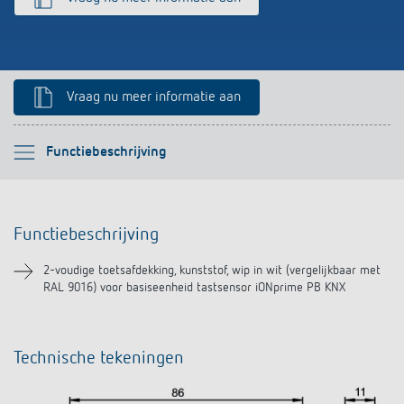
Impulsrelais: licht eenvoudig, efficiënt en
voordelig schakelen
Vraag nu meer informatie aan
Selecteer alstublieft
Functiebeschrijving
Functiebeschrijving
Functiebeschrijving
Downloads
2-voudige toetsafdekking, kunststof, wip in wit (vergelijkbaar met
RAL 9016) voor basiseenheid tastsensor iONprime PB KNX
Technische tekeningen