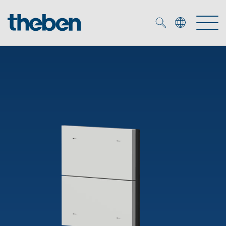
Merkzettel (
0
)
Producten
OEM
KNX
Oplossingen
Smart Home
OEM-oplossingen
DALI
Service
OEM-experts
Tijd- en lichtregeling
Aanwezigheids- en bewegingsmelders
Referenties
Onderneming
DALI-2 lichtregeling
Mediatheek
LED spot