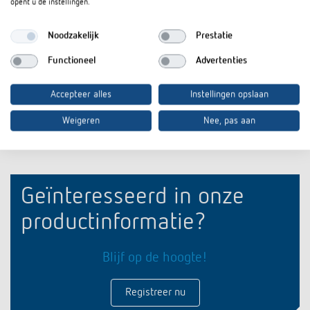
opent u de instellingen.
Voor ruimtes die meedenken (2,9 MB)
iONprime aanraaksensor en ruimteregelaar:
Noodzakelijk
Prestatie
Flyer
PDF
Voor ruimtes die meedenken (418,7 kB)
Functioneel
Advertenties
Accepteer alles
In de documentenmand
Instellingen opslaan
Weigeren
Nee, pas aan
Geïnteresseerd in onze
productinformatie?
Blijf op de hoogte!
Registreer nu