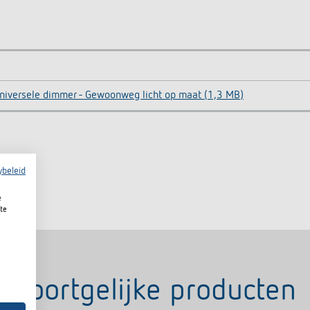
niversele dimmer - Gewoonweg licht op maat (1,3 MB)
ybeleid
e
te
Soortgelijke producten