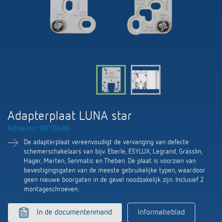
KNX-systemen
Contact
Catalogus bestellen
Theben AG
Tijd- en lichtregeling
Smart Home-systeem LUXORliving
Catalogi en brochures
Actueel
Productzoeker
Klimaatregeling
Hotline
Aanwezigheids- en bewegingsmelders
Cursus aanbod
Banen en carrière
Mediatheek
Accessoires
Contactpersonen
LED's veilig schakelen en dimmen
Persinformatie
Samenwerkingsverbanden
Nieuws
Contactpersonen OEM
CO2-concentratie betrouwbaar meten
BIM-portal
Adapterplaat LUNA star
Duurzaamheid
LUXORliving
Aanvraag
Artikelnr.: 9070486
Smart Metering
LUXORliving partners
De adapterplaat vereenvoudigt de vervanging van defecte
Verkoop-in-Nederland
schemerschakelaars van bijv. Eberle, ESYLUX, Legrand, Grässlin,
Klimaatregeling
Hager, Merten, Senmatic en Theben. De plaat is voorzien van
Milieu
Verkoop in Belgie
bevestigingsgaten van de meeste gebruikelijke typen, waardoor
Referenties
geen nieuwe boorgaten in de gevel noodzakelijk zijn. Inclusief 2
montageschroeven.
Design
Verkoop-wereldwijd
Apps van Theben
In de documentenmand
Informatieblad
Geschiedenis