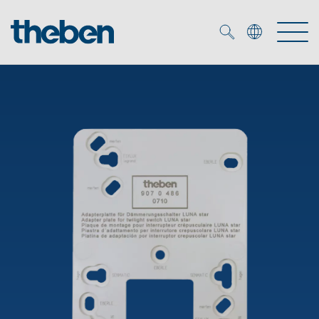
Merkzettel (
0
)
Producten
OEM
KNX
Oplossingen
Smart Home
OEM-oplossingen
DALI
Service
OEM-experts
Tijd- en lichtregeling
Aanwezigheids- en bewegingsmelders
Referenties
Onderneming
DALI-2 lichtregeling
Mediatheek
LED spot