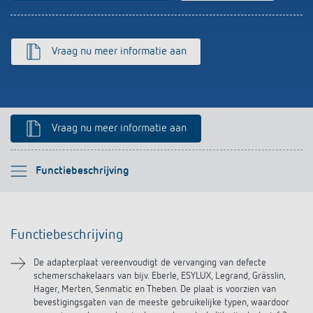
Impulsrelais: licht eenvoudig, efficiënt en
voordelig schakelen
Vraag nu meer informatie aan
Vraag nu meer informatie aan
Selecteer alstublieft
Functiebeschrijving
Functiebeschrijving
Functiebeschrijving
Downloads
De adapterplaat vereenvoudigt de vervanging van defecte
schemerschakelaars van bijv. Eberle, ESYLUX, Legrand, Grässlin,
Hager, Merten, Senmatic en Theben. De plaat is voorzien van
bevestigingsgaten van de meeste gebruikelijke typen, waardoor