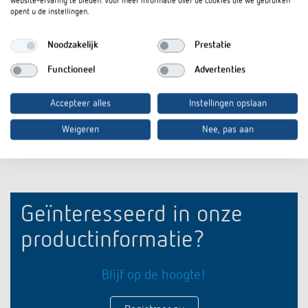
website-ervaring te bieden. Voor meer informatie over de cookies die we gebruiken
opent u de instellingen.
Downloads
Noodzakelijk
Prestatie
Infosheet
PDF
Adapterplaat LUNA star (291,5 kB)
Functioneel
Advertenties
Accepteer alles
Instellingen opslaan
In de documentenmand
Weigeren
Nee, pas aan
Geïnteresseerd in onze
productinformatie?
Blijf op de hoogte!