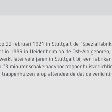
huis-tijdschakelaars
hakelen
Sensors
rs
dimmen
formatie
ties
Apps van Theben
 22 februari 1921 in Stuttgart de "Spezialfabrikat
verlichtingsinstallatie op
DALI-2 RS Plug App
dt in 1889 in Heidenheim op de Ost-Alb geboren, b
iteit Twente is slim en
iON play
erkt later vele jaren in Stuttgart bij een fabrikan
am
LUXORplay
n "3 minutenschakelaar voor trappenhuisverlichti
levert ‘buurman’ Welkoop groot
MAXplus
melders voor kantoorpand
n trappenhuizen erop attendeerde dat de verlicht
Meer informatie
 in Townhouse Hotel Den Haag
fgepast verlicht
ementsraad van Haute-Garonne
formatie