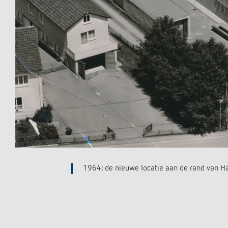
1981: trots presenteert "kasteelheer" Schw