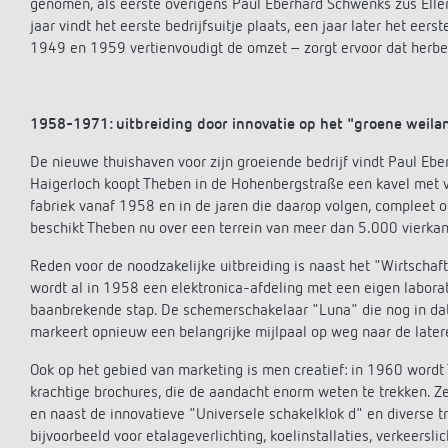
genomen, als eerste overigens Paul Eberhard Schwenks zus Ellen, 
jaar vindt het eerste bedrijfsuitje plaats, een jaar later het eer
1949 en 1959 vertienvoudigt de omzet – zorgt ervoor dat herberg
1958-1971: uitbreiding door innovatie op het "groene weila
De nieuwe thuishaven voor zijn groeiende bedrijf vindt Paul Ebe
Haigerloch koopt Theben in de Hohenbergstraße een kavel met v
fabriek vanaf 1958 en in de jaren die daarop volgen, compleet 
beschikt Theben nu over een terrein van meer dan 5.000 vierkan
Reden voor de noodzakelijke uitbreiding is naast het "Wirtscha
wordt al in 1958 een elektronica-afdeling met een eigen laborat
baanbrekende stap. De schemerschakelaar "Luna" die nog in dat
markeert opnieuw een belangrijke mijlpaal op weg naar de later
Ook op het gebied van marketing is men creatief: in 1960 word
krachtige brochures, die de aandacht enorm weten te trekken. 
en naast de innovatieve "Universele schakelklok d" en diverse t
bijvoorbeeld voor etalageverlichting, koelinstallaties, verkeersl