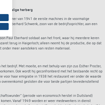
n voormalige herberg
 de zomer van 1941 de eerste machines in de voormalige
nt Paul Eberhard Schwenk, zoon van de bedrijfsoprichter, aan een
 zoon Paul Eberhard soldaat aan het front, waar hij meerdere keren
zaret terug in Haigerloch; alleen neemt hij de productie, die op dat
akt onder meer aanstekers van resten materiaal.
het bedrijf. Met moeite, en met behulp van zijn zus Esther Procter,
oorkomen. Ook wordt hij geconfronteerd met het bestaande recht op
ie voor haar emigratie in 1938 het restaurant ver onder de waarde
n overeenkomst gesloten die voor beide partijen tevredenstellend
chaftswunder" (periode van economisch herstel in Duitsland)
te komen. Vanaf 1949 worden er weer medewerkers in dienst