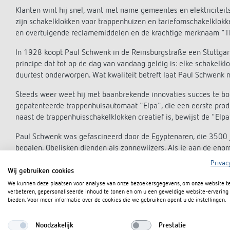
Klanten wint hij snel, want met name gemeentes en elektricitei
zijn schakelklokken voor trappenhuizen en tariefomschakelklokk
en overtuigende reclamemiddelen en de krachtige merknaam "The
In 1928 koopt Paul Schwenk in de Reinsburgstraße een Stuttgart 
principe dat tot op de dag van vandaag geldig is: elke schakelk
duurtest onderworpen. Wat kwaliteit betreft laat Paul Schwenk ni
Steeds weer weet hij met baanbrekende innovaties succes te bo
gepatenteerde trappenhuisautomaat "Elpa", die een eerste pro
naast de trappenhuisschakelklokken creatief is, bewijst de "Elp
Paul Schwenk was gefascineerd door de Egyptenaren, die 3500 j
bepalen. Obelisken dienden als zonnewijzers. Als je aan de eno
tot op de dag van vandaag denkt, begrijp je waarom hij een Eg
Privac
Egypte en staat nu op de werelderfgoedlijst van UNESCO.
Wij gebruiken cookies
We kunnen deze plaatsen voor analyse van onze bezoekersgegevens, om onze website t
Na 1933 ontstaan er meerdere conflicten tussen de overtuigde 
verbeteren, gepersonaliseerde inhoud te tonen en om u een geweldige website-ervaring 
bieden. Voor meer informatie over de cookies die we gebruiken opent u de instellingen.
Daarnaast vindt hij na het begin van de oorlog de productie in St
naar Haigerloch te verhuizen, waar hij in 1940 de voormalige h
Noodzakelijk
Prestatie