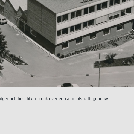
enk het resultaat van jarenlange reparatie- en renovatiewerkzaamhe