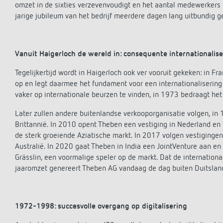
omzet in de sixties verzevenvoudigt en het aantal medewerkers 
jarige jubileum van het bedrijf meerdere dagen lang uitbundig g
Vanuit Haigerloch de wereld in: consequente internationalis
Tegelijkertijd wordt in Haigerloch ook ver vooruit gekeken: in Fr
op en legt daarmee het fundament voor een internationalisering
vaker op internationale beurzen te vinden, in 1973 bedraagt het
Later zullen andere buitenlandse verkooporganisatie volgen, in 1
Brittannië. In 2010 opent Theben een vestiging in Nederland en 
de sterk groeiende Aziatische markt. In 2017 volgen vestiging
Australië. In 2020 gaat Theben in India een JointVenture aan en
Grässlin, een voormalige speler op de markt. Dat de international
jaaromzet genereert Theben AG vandaag de dag buiten Duitslan
1972-1998: succesvolle overgang op digitalisering