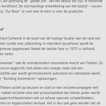
die jarenlang de "goede ziel" van het bedrijf zal zijn. In hetzelfde
ste kerstfeest. De stormachtige ontwikkeling van het bedrijf – tussen
 "Zur Rose" al snel veel te klein is voor de productie.
nd"
rhard Schwenk in de buurt van de huidige locatie: aan de rand van
eel ruimte voor uitbreiding. In meerdere bouwfases wordt de
opnieuw opgebouwd. Nadat de laatste fase in 1970 is voltooid,
te meter.
ftswunder" ook de ononderbroken innovatieve kracht van Theben. Zo
orium opgericht, niet alleen een vroege, maar ook een
zelfde jaar wordt geïntroduceerd, autonoom en individueel werkt,
e "Building Automation"-oplossingen.
t Theben actief op beurzen en start er een reclamecampagne met
Ze maken reclame voor een productaanbod dat steeds groter wordt
rappenlichtautomaten ook uit talloze speciale schakelklokken,
ichten en kippenstallen bestaat. Het is dan ook geen wonder dat de