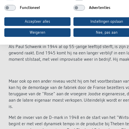
Functioneel
Advertenties
1941-1957: een nieuwe generatie en een nieuw begin in ee
Accepteer alles
Instellingen opslaan
Na omvangrijke ombouw- en renovatiewerkzaamheden worden in
feestzaal van de "Rose" in gebruik genomen. Tegelijkertijd begi
Weigeren
Nee, pas aan
stage in het bedrijf van zijn vader.
Als Paul Schwenk in 1944 al op 55-jarige leeftijd sterft, is zijn
gewond raakt. Eind 1945 komt hij na een langer verblijf in een la
moment stilstaat, met veel improvisatie weer in bedrijf. Hij ma
Maar ook op een ander niveau vecht hij om het voortbestaan van 
kan hij de demontage van de fabriek door de Franse bezetters v
teruggave van de "Rose" aan de vroegere Joodse eigenaresse, d
aan de latere eigenaar moest verkopen. Uiteindelijk wordt er ee
is.
Met de invoer van de D-mark in 1948 en de start van het "Wirts
begint er met veel dynamiek tempo in de productie bij Theben 