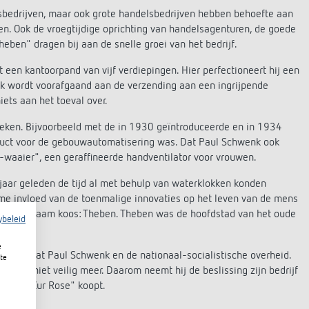
tsbedrijven, maar ook grote handelsbedrijven hebben behoefte aan
en. Ook de vroegtijdige oprichting van handelsagenturen, de goede
ben" dragen bij aan de snelle groei van het bedrijf.
een kantoorpand van vijf verdiepingen. Hier perfectioneert hij een
lok wordt voorafgaand aan de verzending aan een ingrijpende
ets aan het toeval over.
eken. Bijvoorbeeld met de in 1930 geïntroduceerde en in 1934
duct voor de gebouwautomatisering was. Dat Paul Schwenk ook
a-waaier", een geraffineerde handventilator voor vrouwen.
aar geleden de tijd al met behulp van waterklokken konden
rme invloed van de toenmalige innovaties op het leven van de mens
yptische naam koos: Theben. Theben was de hoofdstad van het oude
ybeleid
e
democraat Paul Schwenk en de nationaal-socialistische overheid.
te
uttgart niet veilig meer. Daarom neemt hij de beslissing zijn bedrijf
erberg "Zur Rose" koopt.