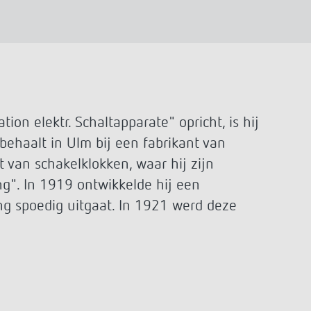
Serviceafstandsbedieningen
detectoren / stralers
Bevestigingsmateriaal melders /
stralers
Meer informatie
Impulsrelais: licht
eenvoudig, efficiënt en
ion elektr. Schaltapparate" opricht, is hij
voordelig schakelen
ehaalt in Ulm bij een fabrikant van
t van schakelklokken, waar hij zijn
ng". In 1919 ontwikkelde hij een
ing spoedig uitgaat. In 1921 werd deze