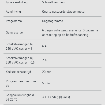
Type aansluiting
Schroefklemmen
Aandrijving
Quarts gestuurde stappenmotor
Programma
Dagprogramma
6 dagen volle gangreserve ca. 3 dagen na
Gangreserve
aansluiting op de bedrijfsspanning
Schakelvermogen bij
6 A
250 V AC, cos φ = 1
Schakelvermogen bij
2 A
250 V AC, cos φ = 0,6
Kortste schakeltijd
20 min
Programmeerbaar om
5 min
de
Gangnauwkeurigheid
≤ ± 1 s/dag (Quarts)
bij 25 °C