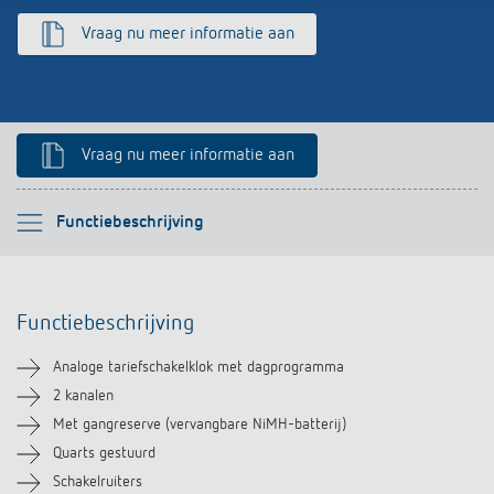
Impulsrelais: licht eenvoudig, efficiënt en
Vraag nu meer informatie aan
voordelig schakelen
Vraag nu meer informatie aan
Selecteer alstublieft
Functiebeschrijving
Functiebeschrijving
Functiebeschrijving
Technische informatie
Analoge tariefschakelklok met dagprogramma
Downloads
2 kanalen
Met gangreserve (vervangbare NiMH-batterij)
Quarts gestuurd
Schakelruiters