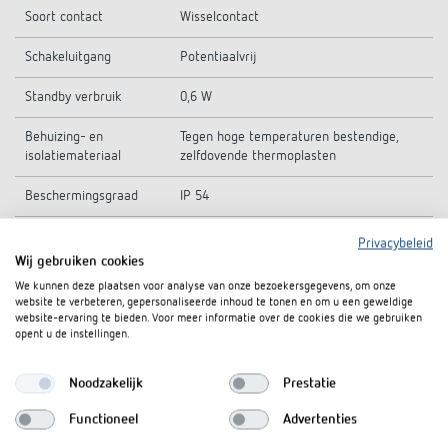
Soort contact
Wisselcontact
Schakeluitgang
Potentiaalvrij
Standby verbruik
0,6 W
Behuizing- en
Tegen hoge temperaturen bestendige,
isolatiemateriaal
zelfdovende thermoplasten
Beschermingsgraad
IP 54
Beschermingsklasse
II volgens EN 62 054-21
Privacybeleid
Wij gebruiken cookies
Omgevingstemperatuur
-10°C ... 55°C
We kunnen deze plaatsen voor analyse van onze bezoekersgegevens, om onze
website te verbeteren, gepersonaliseerde inhoud te tonen en om u een geweldige
website-ervaring te bieden. Voor meer informatie over de cookies die we gebruiken
opent u de instellingen.
Technische tekeningen
Noodzakelijk
Prestatie
Functioneel
Advertenties