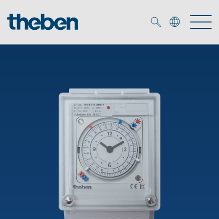
Merkzettel (
0
)
Producten
OEM
KNX
Oplossingen
Smart Home
OEM-oplossingen
DALI
Service
OEM-experts
Tijd- en lichtregeling
Aanwezigheids- en bewegingsmelders
Referenties
Onderneming
DALI-2 lichtregeling
Mediatheek
LED spot