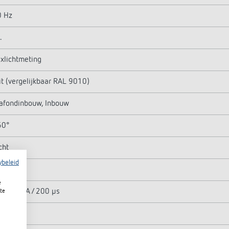
0 Hz
.
xlichtmeting
t (vergelijkbaar RAL 9010)
afondinbouw, Inbouw
60°
cht
ybeleid
300 W
e
x. 500 A / 200 µs
te
00 W