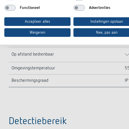
LED > 8 W
4
Functioneel
Advertenties
Lampsoorten
Gl
Accepteer alles
Instellingen opslaan
Detectiebereik
11
Weigeren
Nee, pas aan
Detectiebereik
R
Op afstand bedienbaar
Omgevingstemperatuur
5
Beschermingsgraad
IP
Detectiebereik