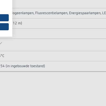
00 W
oei-/halogeenlampen, Fluorescentielampen, Energiespaarlampen, L
3 m² (ø 12 m)
ond
5°C
 54 (in ingebouwde toestand)