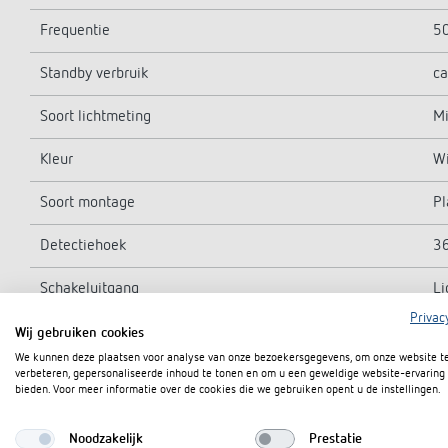
Frequentie
5
Standby verbruik
ca
Soort lichtmeting
Mi
Kleur
Wi
Soort montage
Pl
Detectiehoek
3
Schakeluitgang
Li
Privac
Gloei-/halogeenlampbelasting
2
Wij gebruiken cookies
We kunnen deze plaatsen voor analyse van onze bezoekersgegevens, om onze website t
Inschakelstroom
ma
verbeteren, gepersonaliseerde inhoud te tonen en om u een geweldige website-ervaring 
bieden. Voor meer informatie over de cookies die we gebruiken opent u de instellingen.
LED 2-8 W
4
Noodzakelijk
Prestatie