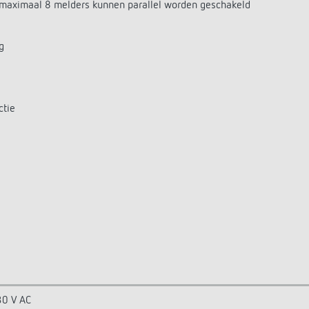
g, maximaal 8 melders kunnen parallel worden geschakeld
g
ctie
0 V AC