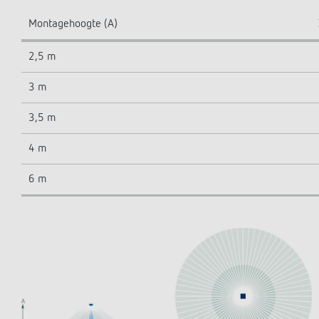
Montagehoogte (A)
2,5 m
3 m
3,5 m
4 m
6 m