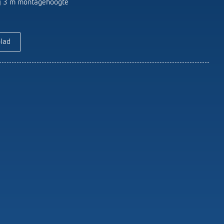
Serviceafstandsbedieningen
ij 3 m montagehoogte
detectoren / stralers
Bevestigingsmateriaal melders /
stralers
blad
Meer informatie
Impulsrelais: licht
eenvoudig, efficiënt en
voordelig schakelen